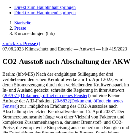
Direkt zum Hauptinhalt springen
Direkt zum Hauptmenü springen
Startseite
Presse
Kurzmeldungen (hib)
zurück zu:
Presse
()
07.06.2023
Klimaschutz und Energie — Antwort — hib 419/2023
CO2-Ausstoß nach Abschaltung der AKW
Berlin: (hib/MIS) Nach der endgültigen Stilllegung der drei
verbliebenen deutschen Kernkraftwerke am 15. April 2023, wird
deren Stromerzeugung durch den verbleibenden Kraftwerkspark im
In- und Ausland gedeckt, schreibt die Regierung in ihrer Antwort
(
20/7071
(Dokument, öffnet ein neues Fenster)
) auf eine Kleine
Anfrage der AfD-Fraktion (
20/6832
(Dokument, öffnet ein neues
Fenster)
) zur „möglichen Erhöhung des CO2-Ausstoßes nach
Abschaltung der letzten Kernkraftwerke am 15. April 2023“. Der
Stromerzeugungsmix hänge von einer Vielzahl von Faktoren und
komplexen Zusammenhängen a, darunter Brennstoff- und CO2-
Preise, die europaweite Einspeisung aus erneuerbaren Energien und
die Entwicklung des Stromverbrauchs in Europa. Somit könne