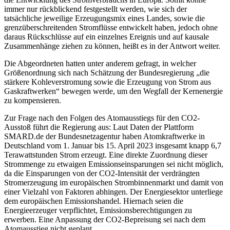
immer nur rückblickend festgestellt werden, wie sich der
tatsächliche jeweilige Erzeugungsmix eines Landes, sowie die
grenzüberschreitenden Stromflüsse entwickelt haben, jedoch ohne
daraus Rückschlüsse auf ein einzelnes Ereignis und auf kausale
Zusammenhänge ziehen zu können, heißt es in der Antwort weiter.
Die Abgeordneten hatten unter anderem gefragt, in welcher
Größenordnung sich nach Schätzung der Bundesregierung „die
stärkere Kohleverstromung sowie die Erzeugung von Strom aus
Gaskraftwerken“ bewegen werde, um den Wegfall der Kernenergie
zu kompensieren.
Zur Frage nach den Folgen des Atomausstiegs für den CO2-
Ausstoß führt die Regierung aus: Laut Daten der Plattform
SMARD.de der Bundesnetzagentur haben Atomkraftwerke in
Deutschland vom 1. Januar bis 15. April 2023 insgesamt knapp 6,7
Terawattstunden Strom erzeugt. Eine direkte Zuordnung dieser
Strommenge zu etwaigen Emissionseinsparungen sei nicht möglich,
da die Einsparungen von der CO2-Intensität der verdrängten
Stromerzeugung im europäischen Strombinnenmarkt und damit von
einer Vielzahl von Faktoren abhingen. Der Energiesektor unterliege
dem europäischen Emissionshandel. Hiernach seien die
Energieerzeuger verpflichtet, Emissionsberechtigungen zu
erwerben. Eine Anpassung der CO2-Bepreisung sei nach dem
Atomausstieg nicht geplant.