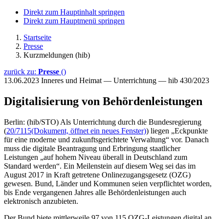
Direkt zum Hauptinhalt springen
Direkt zum Hauptmenü springen
Startseite
Presse
Kurzmeldungen (hib)
zurück zu:
Presse
()
13.06.2023
Inneres und Heimat — Unterrichtung — hib 430/2023
Digitalisierung von Behördenleistungen
Berlin: (hib/STO) Als Unterrichtung durch die Bundesregierung
(
20/7115
(Dokument, öffnet ein neues Fenster)
) liegen „Eckpunkte
für eine moderne und zukunftsgerichtete Verwaltung“ vor. Danach
muss die digitale Beantragung und Erbringung staatlicher
Leistungen „auf hohem Niveau überall in Deutschland zum
Standard werden“. Ein Meilenstein auf diesem Weg sei das im
August 2017 in Kraft getretene Onlinezugangsgesetz (OZG)
gewesen. Bund, Länder und Kommunen seien verpflichtet worden,
bis Ende vergangenen Jahres alle Behördenleistungen auch
elektronisch anzubieten.
Der Bund biete mittlerweile 97 von 115 OZG-Leistungen digital an