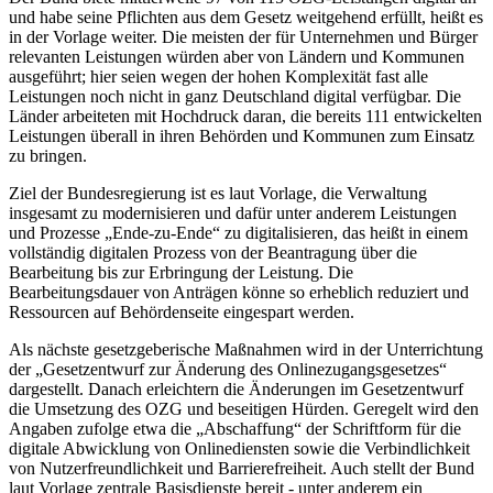
und habe seine Pflichten aus dem Gesetz weitgehend erfüllt, heißt es
in der Vorlage weiter. Die meisten der für Unternehmen und Bürger
relevanten Leistungen würden aber von Ländern und Kommunen
ausgeführt; hier seien wegen der hohen Komplexität fast alle
Leistungen noch nicht in ganz Deutschland digital verfügbar. Die
Länder arbeiteten mit Hochdruck daran, die bereits 111 entwickelten
Leistungen überall in ihren Behörden und Kommunen zum Einsatz
zu bringen.
Ziel der Bundesregierung ist es laut Vorlage, die Verwaltung
insgesamt zu modernisieren und dafür unter anderem Leistungen
und Prozesse „Ende-zu-Ende“ zu digitalisieren, das heißt in einem
vollständig digitalen Prozess von der Beantragung über die
Bearbeitung bis zur Erbringung der Leistung. Die
Bearbeitungsdauer von Anträgen könne so erheblich reduziert und
Ressourcen auf Behördenseite eingespart werden.
Als nächste gesetzgeberische Maßnahmen wird in der Unterrichtung
der „Gesetzentwurf zur Änderung des Onlinezugangsgesetzes“
dargestellt. Danach erleichtern die Änderungen im Gesetzentwurf
die Umsetzung des OZG und beseitigen Hürden. Geregelt wird den
Angaben zufolge etwa die „Abschaffung“ der Schriftform für die
digitale Abwicklung von Onlinediensten sowie die Verbindlichkeit
von Nutzerfreundlichkeit und Barrierefreiheit. Auch stellt der Bund
laut Vorlage zentrale Basisdienste bereit - unter anderem ein