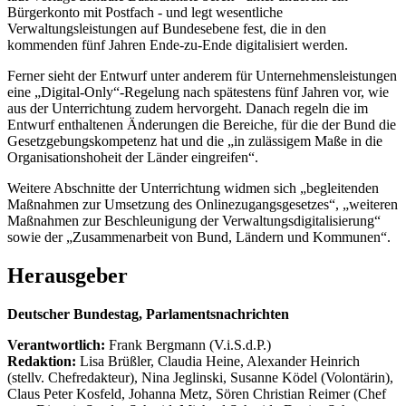
Bürgerkonto mit Postfach - und legt wesentliche
Verwaltungsleistungen auf Bundesebene fest, die in den
kommenden fünf Jahren Ende-zu-Ende digitalisiert werden.
Ferner sieht der Entwurf unter anderem für Unternehmensleistungen
eine „Digital-Only“-Regelung nach spätestens fünf Jahren vor, wie
aus der Unterrichtung zudem hervorgeht. Danach regeln die im
Entwurf enthaltenen Änderungen die Bereiche, für die der Bund die
Gesetzgebungskompetenz hat und die „in zulässigem Maße in die
Organisationshoheit der Länder eingreifen“.
Weitere Abschnitte der Unterrichtung widmen sich „begleitenden
Maßnahmen zur Umsetzung des Onlinezugangsgesetzes“, „weiteren
Maßnahmen zur Beschleunigung der Verwaltungsdigitalisierung“
sowie der „Zusammenarbeit von Bund, Ländern und Kommunen“.
Herausgeber
Deutscher Bundestag, Parlamentsnachrichten
Verantwortlich:
Frank Bergmann (V.i.S.d.P.)
Redaktion:
Lisa Brüßler, Claudia Heine, Alexander Heinrich
(stellv. Chefredakteur), Nina Jeglinski,
Susanne Ködel (Volontärin),
Claus Peter Kosfeld, Johanna Metz, Sören Christian Reimer (Chef