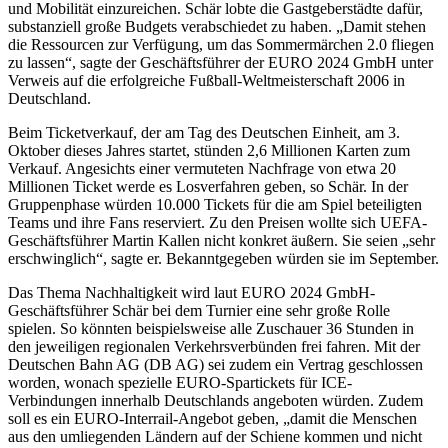
und Mobilität einzureichen. Schär lobte die Gastgeberstädte dafür,
substanziell große Budgets verabschiedet zu haben. „Damit stehen
die Ressourcen zur Verfügung, um das Sommermärchen 2.0 fliegen
zu lassen“, sagte der Geschäftsführer der EURO 2024 GmbH unter
Verweis auf die erfolgreiche Fußball-Weltmeisterschaft 2006 in
Deutschland.
Beim Ticketverkauf, der am Tag des Deutschen Einheit, am 3.
Oktober dieses Jahres startet, stünden 2,6 Millionen Karten zum
Verkauf. Angesichts einer vermuteten Nachfrage von etwa 20
Millionen Ticket werde es Losverfahren geben, so Schär. In der
Gruppenphase würden 10.000 Tickets für die am Spiel beteiligten
Teams und ihre Fans reserviert. Zu den Preisen wollte sich UEFA-
Geschäftsführer Martin Kallen nicht konkret äußern. Sie seien „sehr
erschwinglich“, sagte er. Bekanntgegeben würden sie im September.
Das Thema Nachhaltigkeit wird laut EURO 2024 GmbH-
Geschäftsführer Schär bei dem Turnier eine sehr große Rolle
spielen. So könnten beispielsweise alle Zuschauer 36 Stunden in
den jeweiligen regionalen Verkehrsverbünden frei fahren. Mit der
Deutschen Bahn AG (DB AG) sei zudem ein Vertrag geschlossen
worden, wonach spezielle EURO-Spartickets für ICE-
Verbindungen innerhalb Deutschlands angeboten würden. Zudem
soll es ein EURO-Interrail-Angebot geben, „damit die Menschen
aus den umliegenden Ländern auf der Schiene kommen und nicht