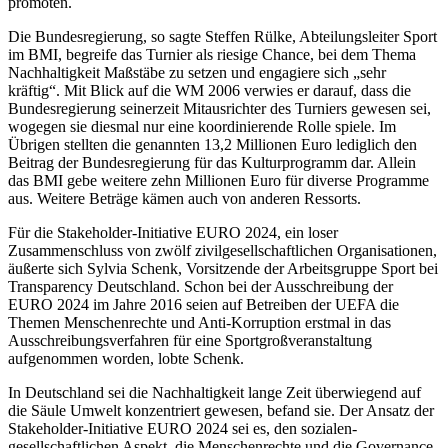
promoten.
Die Bundesregierung, so sagte Steffen Rülke, Abteilungsleiter Sport
im BMI, begreife das Turnier als riesige Chance, bei dem Thema
Nachhaltigkeit Maßstäbe zu setzen und engagiere sich „sehr
kräftig“. Mit Blick auf die WM 2006 verwies er darauf, dass die
Bundesregierung seinerzeit Mitausrichter des Turniers gewesen sei,
wogegen sie diesmal nur eine koordinierende Rolle spiele. Im
Übrigen stellten die genannten 13,2 Millionen Euro lediglich den
Beitrag der Bundesregierung für das Kulturprogramm dar. Allein
das BMI gebe weitere zehn Millionen Euro für diverse Programme
aus. Weitere Beträge kämen auch von anderen Ressorts.
Für die Stakeholder-Initiative EURO 2024, ein loser
Zusammenschluss von zwölf zivilgesellschaftlichen Organisationen,
äußerte sich Sylvia Schenk, Vorsitzende der Arbeitsgruppe Sport bei
Transparency Deutschland. Schon bei der Ausschreibung der
EURO 2024 im Jahre 2016 seien auf Betreiben der UEFA die
Themen Menschenrechte und Anti-Korruption erstmal in das
Ausschreibungsverfahren für eine Sportgroßveranstaltung
aufgenommen worden, lobte Schenk.
In Deutschland sei die Nachhaltigkeit lange Zeit überwiegend auf
die Säule Umwelt konzentriert gewesen, befand sie. Der Ansatz der
Stakeholder-Initiative EURO 2024 sei es, den sozialen-
gesellschaftlichen Aspekt, die Menschenrechte und die Governance