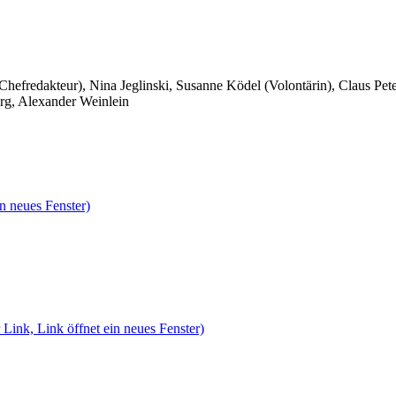
 Chefredakteur), Nina Jeglinski,
Susanne Ködel (Volontärin),
Claus Pet
rg, Alexander Weinlein
n neues Fenster)
 Link, Link öffnet ein neues Fenster)