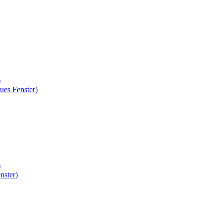
)
ues Fenster)
)
nster)