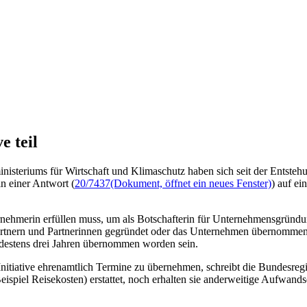
e teil
isteriums für Wirtschaft und Klimaschutz haben sich seit der Entsteh
n einer Antwort (
20/7437
(Dokument, öffnet ein neues Fenster)
) auf ei
nehmerin erfüllen muss, um als Botschafterin für Unternehmensgründung
artnern und Partnerinnen gegründet oder das Unternehmen übernommen 
ndestens drei Jahren übernommen worden sein.
nitiative ehrenamtlich Termine zu übernehmen, schreibt die Bundesregi
iel Reisekosten) erstattet, noch erhalten sie anderweitige Aufwand