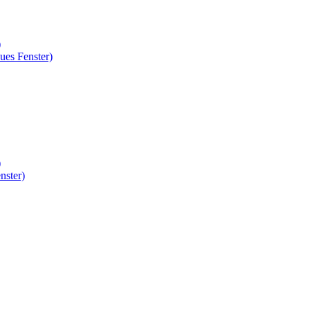
)
ues Fenster)
)
nster)