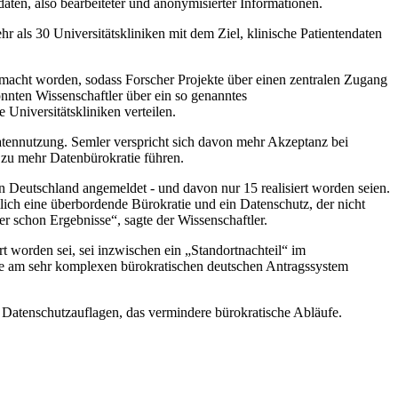
hdaten, also bearbeiteter und anonymisierter Informationen.
hr als 30 Universitätskliniken mit dem Ziel, klinische Patientendaten
gemacht worden, sodass Forscher Projekte über einen zentralen Zugang
nnten Wissenschaftler über ein so genanntes
Universitätskliniken verteilen.
 Datennutzung. Semler verspricht sich davon mehr Akzeptanz bei
 zu mehr Datenbürokratie führen.
n Deutschland angemeldet - und davon nur 15 realisiert worden seien.
lich eine überbordende Bürokratie und ein Datenschutz, der nicht
 schon Ergebnisse“, sagte der Wissenschaftler.
t worden sei, sei inzwischen ein „Standortnachteil“ im
e am sehr komplexen bürokratischen deutschen Antragssystem
he Datenschutzauflagen, das vermindere bürokratische Abläufe.