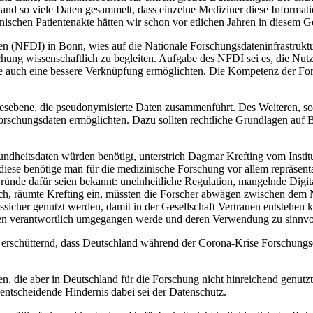
hland so viele Daten gesammelt, dass einzelne Mediziner diese Informa
ischen Patientenakte hätten wir schon vor etlichen Jahren in diesem Ge
ten (NFDI) in Bonn, wies auf die Nationale Forschungsdateninfrastruk
schung wissenschaftlich zu begleiten. Aufgabe des NFDI sei es, die Nu
die auch eine bessere Verknüpfung ermöglichten. Die Kompetenz der F
ndesebene, die pseudonymisierte Daten zusammenführt. Des Weiteren, so 
orschungsdaten ermöglichten. Dazu sollten rechtliche Grundlagen auf
undheitsdaten würden benötigt, unterstrich Dagmar Krefting vom Institu
diese benötige man für die medizinische Forschung vor allem repräsent
 Gründe dafür seien bekannt: uneinheitliche Regulation, mangelnde Digit
rlich, räumte Krefting ein, müssten die Forscher abwägen zwischen d
ssicher genutzt werden, damit in der Gesellschaft Vertrauen entstehen 
ten verantwortlich umgegangen werde und deren Verwendung zu sinnvol
s erschütternd, dass Deutschland während der Corona-Krise Forschun
n, die aber in Deutschland für die Forschung nicht hinreichend genutz
entscheidende Hindernis dabei sei der Datenschutz.