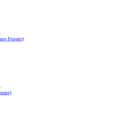
)
ues Fenster)
)
nster)