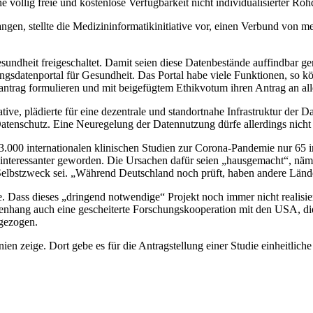
e völlig freie und kostenlose Verfügbarkeit nicht individualisierter Ro
ngen, stellte die Medizininformatikinitiative vor, einen Verbund von me
esundheit freigeschaltet. Damit seien diese Datenbestände auffindbar 
ngsdatenportal für Gesundheit. Das Portal habe viele Funktionen, so kö
rag formulieren und mit beigefügtem Ethikvotum ihren Antrag an alle 
tive, plädierte für eine dezentrale und standortnahe Infrastruktur der
Datenschutz. Eine Neuregelung der Datennutzung dürfe allerdings nicht
 3.000 internationalen klinischen Studien zur Corona-Pandemie nur 65 i
uninteressanter geworden. Die Ursachen dafür seien „hausgemacht“, näm
lbstzweck sei. „Während Deutschland noch prüft, haben andere Länder
. Dass dieses „dringend notwendige“ Projekt noch immer nicht realisier
enhang auch eine gescheiterte Forschungskooperation mit den USA, di
kgezogen.
ien zeige. Dort gebe es für die Antragstellung einer Studie einheitlic