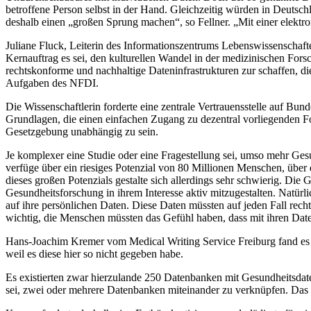
betroffene Person selbst in der Hand. Gleichzeitig würden in Deutsc
deshalb einen „großen Sprung machen“, so Fellner. „Mit einer elektron
Juliane Fluck, Leiterin des Informationszentrums Lebenswissenschaf
Kernauftrag es sei, den kulturellen Wandel in der medizinischen For
rechtskonforme und nachhaltige Dateninfrastrukturen zur schaffen, 
Aufgaben des NFDI.
Die Wissenschaftlerin forderte eine zentrale Vertrauensstelle auf Bu
Grundlagen, die einen einfachen Zugang zu dezentral vorliegenden F
Gesetzgebung unabhängig zu sein.
Je komplexer eine Studie oder eine Fragestellung sei, umso mehr Ges
verfüge über ein riesiges Potenzial von 80 Millionen Menschen, über 
dieses großen Potenzials gestalte sich allerdings sehr schwierig. Die
Gesundheitsforschung in ihrem Interesse aktiv mitzugestalten. Natü
auf ihre persönlichen Daten. Diese Daten müssten auf jeden Fall recht
wichtig, die Menschen müssten das Gefühl haben, dass mit ihren Da
Hans-Joachim Kremer vom Medical Writing Service Freiburg fand e
weil es diese hier so nicht gegeben habe.
Es existierten zwar hierzulande 250 Datenbanken mit Gesundheitsdate
sei, zwei oder mehrere Datenbanken miteinander zu verknüpfen. Das 