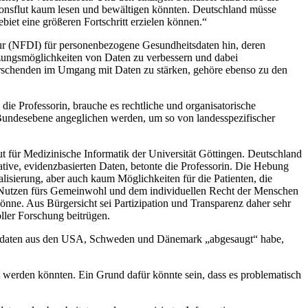
tionsflut kaum lesen und bewältigen könnten. Deutschland müsse
biet eine größeren Fortschritt erzielen können.“
tur (NFDI) für personenbezogene Gesundheitsdaten hin, deren
tzungsmöglichkeiten von Daten zu verbessern und dabei
orschenden im Umgang mit Daten zu stärken, gehöre ebenso zu den
die Professorin, brauche es rechtliche und organisatorische
 Bundesebene angeglichen werden, um so von landesspezifischer
t für Medizinische Informatik der Universität Göttingen. Deutschland
ative, evidenzbasierten Daten, betonte die Professorin. Die Hebung
alisierung, aber auch kaum Möglichkeiten für die Patienten, die
em Nutzen fürs Gemeinwohl und dem individuellen Recht der Menschen
könne. Aus Bürgersicht sei Partizipation und Transparenz daher sehr
ler Forschung beitrügen.
gsdaten aus den USA, Schweden und Dänemark „abgesaugt“ habe,
t werden könnten. Ein Grund dafür könnte sein, dass es problematisch