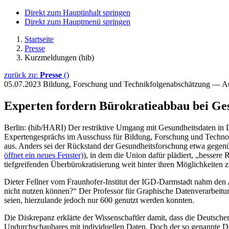
Direkt zum Hauptinhalt springen
Direkt zum Hauptmenü springen
Startseite
Presse
Kurzmeldungen (hib)
zurück zu:
Presse
()
05.07.2023
Bildung, Forschung und Technikfolgenabschätzung — A
Experten fordern Bürokratieabbau bei Ge
Berlin: (hib/HARI) Der restriktive Umgang mit Gesundheitsdaten in D
Expertengesprächs im Ausschuss für Bildung, Forschung und Technol
aus. Anders sei der Rückstand der Gesundheitsforschung etwa gege
öffnet ein neues Fenster)
), in dem die Union dafür plädiert, „besser
tiefgreifenden Überbürokratisierung weit hinter ihren Möglichkeiten 
Dieter Fellner vom Fraunhofer-Institut der IGD-Darmstadt nahm den 
nicht nutzen können?“ Der Professor für Graphische Datenverarbeit
seien, hierzulande jedoch nur 600 genutzt werden konnten.
Die Diskrepanz erklärte der Wissenschaftler damit, dass die Deutsch
Undurchschaubares mit individuellen Daten. Doch der so genannte Da