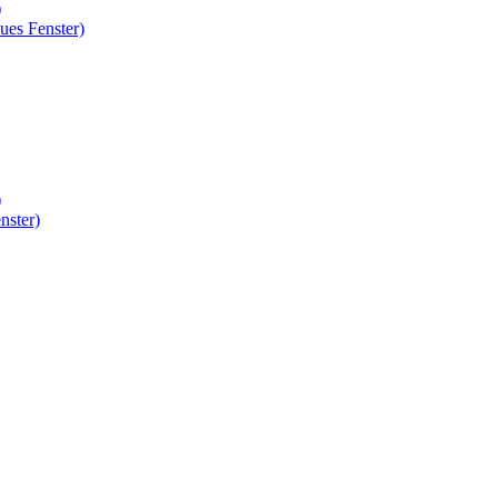
)
ues Fenster)
)
nster)