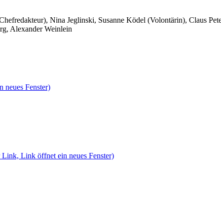
 Chefredakteur), Nina Jeglinski,
Susanne Ködel (Volontärin),
Claus Pet
rg, Alexander Weinlein
n neues Fenster)
 Link, Link öffnet ein neues Fenster)