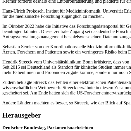
Kremer forderte deshalb eine Entbürokratisierung und plädierte für ein
Hans-Ulrich Prokosch, Institut für Medizininformatik, Universität Erla
für die medizinische Forschung zugänglich zu machen.
Im Oktober 2022 habe die Initiative das Forschungsdatenportal für G
beantragen könnten. Dieser zentrale Zugang sei das deutsche Forschu
Antragsverwaltungsmanagement beispielsweise einen Datennutzungsant
Sebastian Semler von der Koordinationsstelle Medizininformatik-Initia
Ärzten, Forschern und Patienten sowie ein verringertes Risiko beim 
Hendrik Streeck vom Universitätsklinikum Bonn kritisierte, dass von
Seit 2015 sei Deutschland als Standort für klinische Studien immer 
mehr Patientinnen und Probanden zugute komme, sondern nur noch Se
Zudem beklagte Streeck das Fehlen einer elektronischen Patientenakte
wissenschaftlichen Wettbewerb. Streeck erwähnte in diesem Zusamm
gescheitert sei. Am Ende hätten sich die US-Forscher entnervt zurüc
Andere Ländern machten es besser, so Streeck, wie der Blick auf Span
Herausgeber
Deutscher Bundestag, Parlamentsnachrichten