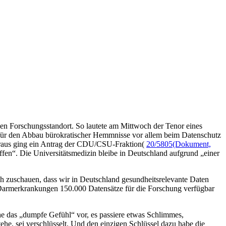
gen Forschungsstandort. So lautete am Mittwoch der Tenor eines
für den Abbau bürokratischer Hemmnisse vor allem beim Datenschutz
oraus ging ein Antrag der CDU/CSU-Fraktion(
20/5805
(Dokument,
ffen“. Die Universitätsmedizin bleibe in Deutschland aufgrund „einer
h zuschauen, dass wir in Deutschland gesundheitsrelevante Daten
-Darmerkrankungen 150.000 Datensätze für die Forschung verfügbar
he das „dumpfe Gefühl“ vor, es passiere etwas Schlimmes,
e, sei verschlüsselt. Und den einzigen Schlüssel dazu habe die