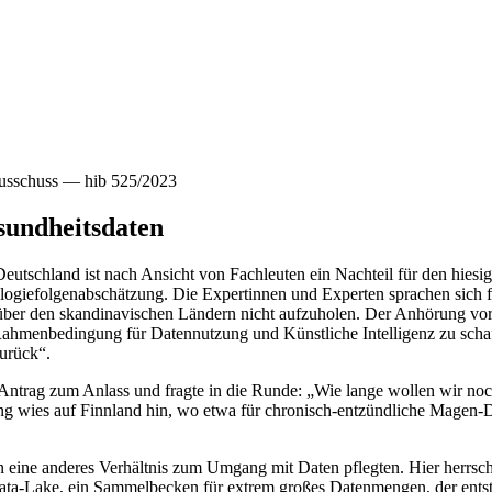
usschuss — hib 525/2023
sundheitsdaten
eutschland ist nach Ansicht von Fachleuten ein Nachteil für den hiesi
ogiefolgenabschätzung. Die Expertinnen und Experten sprachen sich 
nüber den skandinavischen Ländern nicht aufzuholen. Der Anhörung v
e Rahmenbedingung für Datennutzung und Künstliche Intelligenz zu scha
zurück“.
Antrag zum Anlass und fragte in die Runde: „Wie lange wollen wir noc
ung wies auf Finnland hin, wo etwa für chronisch-entzündliche Magen
en eine anderes Verhältnis zum Umgang mit Daten pflegten. Hier herrsc
ta-Lake, ein Sammelbecken für extrem großes Datenmengen, der entsteh