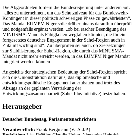
Die Abgeordneten fordern die Bundesregierung unter anderem auf,
„alles zu unternehmen, um das Schutzniveau für das Bundeswehr-
Kontingent in dieser politisch schwierigen Phase zu gewährleisten“.
Das Mandat EUMPM Niger solle drüber hinaus daraufhin überprüft
und nötigenfalls ergänzt werden, „ob bei rascher Beendigung des
MINUSMA-Mandats Fähigkeiten wegfallen könnten, die für ein
fortgesetztes deutsches Engagement in der Sahel-Region auch in
Zukunft wichtig sind“. Zu überprüfen sei auch, ob Zielsetzungen
zur Stabilisierung der Sahel-Region, die durch das MINUSMA-
Mandat nicht mehr erreicht werden, in das EUMPM Niger-Mandat
integriert werden können.
Angesichts der strategischen Bedeutung der Sahel-Region spricht
sich die Unionsfraktion dafür aus, das diplomatische und
entwicklungspolitische Engagement auszubauen und trotz des
Abzugs an der geplanten Verstärkung der
Entwicklungszusammenarbeit (Sahel Plus Initiative) festzuhalten.
Herausgeber
Deutscher Bundestag, Parlamentsnachrichten
Verantwortlich:
Frank Bergmann (V.i.S.d.P.)
Redaktion:
Lisa Brüßler, Claudia Heine, Alexander Heinrich