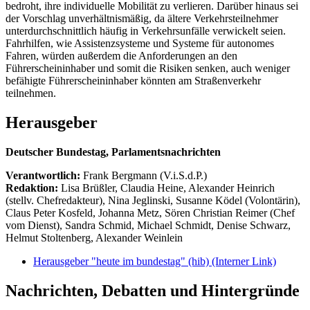
bedroht, ihre individuelle Mobilität zu verlieren. Darüber hinaus sei
der Vorschlag unverhältnismäßig, da ältere Verkehrsteilnehmer
unterdurchschnittlich häufig in Verkehrsunfälle verwickelt seien.
Fahrhilfen, wie Assistenzsysteme und Systeme für autonomes
Fahren, würden außerdem die Anforderungen an den
Führerscheininhaber und somit die Risiken senken, auch weniger
befähigte Führerscheininhaber könnten am Straßenverkehr
teilnehmen.
Herausgeber
Deutscher Bundestag, Parlamentsnachrichten
Verantwortlich:
Frank Bergmann (V.i.S.d.P.)
Redaktion:
Lisa Brüßler, Claudia Heine, Alexander Heinrich
(stellv. Chefredakteur), Nina Jeglinski,
Susanne Ködel (Volontärin),
Claus Peter Kosfeld, Johanna Metz, Sören Christian Reimer (Chef
vom Dienst), Sandra Schmid, Michael Schmidt, Denise Schwarz,
Helmut Stoltenberg, Alexander Weinlein
Herausgeber "heute im bundestag" (hib)
(Interner Link)
Nachrichten, Debatten und Hintergründe