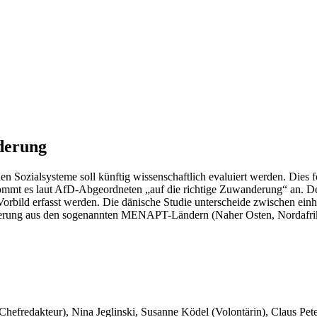
derung
Sozialsysteme soll künftig wissenschaftlich evaluiert werden. Dies f
, kommt es laut AfD-Abgeordneten „auf die richtige Zuwanderung“ an. D
Vorbild erfasst werden. Die dänische Studie unterscheide zwischen e
rung aus den sogenannten MENAPT-Ländern (Naher Osten, Nordafrika, 
 Chefredakteur), Nina Jeglinski,
Susanne Ködel (Volontärin),
Claus Pet