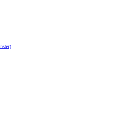
)
nster)