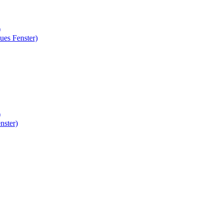
)
ues Fenster)
)
nster)