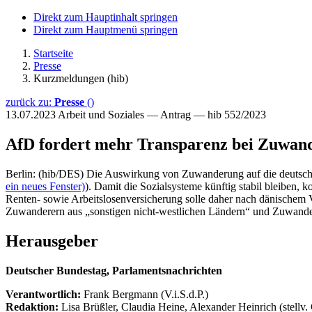
Direkt zum Hauptinhalt springen
Direkt zum Hauptmenü springen
Startseite
Presse
Kurzmeldungen (hib)
zurück zu:
Presse
()
13.07.2023
Arbeit und Soziales — Antrag — hib 552/2023
AfD fordert mehr Transparenz bei Zuwan
Berlin: (hib/DES) Die Auswirkung von Zuwanderung auf die deutschen 
ein neues Fenster)
). Damit die Sozialsysteme künftig stabil bleiben
Renten- sowie Arbeitslosenversicherung solle daher nach dänischem 
Zuwanderern aus „sonstigen nicht-westlichen Ländern“ und Zuwande
Herausgeber
Deutscher Bundestag, Parlamentsnachrichten
Verantwortlich:
Frank Bergmann (V.i.S.d.P.)
Redaktion:
Lisa Brüßler, Claudia Heine, Alexander Heinrich (stellv.