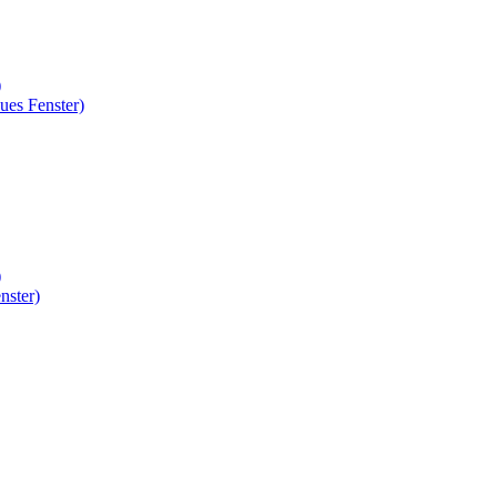
)
ues Fenster)
)
nster)