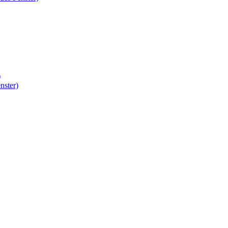
)
nster)