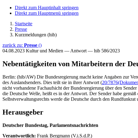
Direkt zum Hauptinhalt springen
Direkt zum Hauptmenü springen
Startseite
Presse
Kurzmeldungen (hib)
zurück zu:
Presse
()
04.08.2023
Kultur und Medien — Antwort — hib 586/2023
Nebentätigkeiten von Mitarbeitern der De
Berlin: (hib/AW) Die Bundesregierung macht keine Angaben zur Verei
des Auslandsenders. Dies teilt sie in ihrer Antwort (
20/7876
(Dokument
nicht vorhandene Fachaufsicht der Bundesregierung über den Sender 
die Deutsche Welle, heißt es in der Antwort. Der Sender habe gemäß
Selbstverwaltungsrechts werde die Deutsche durch den Rundfunkrat un
Herausgeber
Deutscher Bundestag, Parlamentsnachrichten
Verantwortlich:
Frank Bergmann (V.i.S.d.P.)