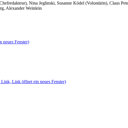
 Chefredakteur), Nina Jeglinski,
Susanne Ködel (Volontärin),
Claus Pet
rg, Alexander Weinlein
n neues Fenster)
 Link, Link öffnet ein neues Fenster)