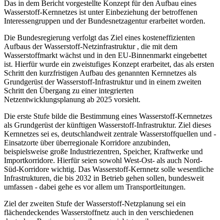
Das in dem Bericht vorgestellte Konzept für den Aufbau eines
Wasserstoff-Kernnetzes ist unter Einbeziehung der betroffenen
Interessengruppen und der Bundesnetzagentur erarbeitet worden.
Die Bundesregierung verfolgt das Ziel eines kosteneffizienten
Aufbaus der Wasserstoff-Netzinfrastruktur , die mit dem
Wasserstoffmarkt wächst und in den EU-Binnenmarkt eingebettet
ist. Hierfür wurde ein zweistufiges Konzept erarbeitet, das als ersten
Schritt den kurzfristigen Aufbau des genannten Kernnetzes als
Grundgerüst der Wasserstoff-Infrastruktur und in einem zweiten
Schritt den Übergang zu einer integrierten
Netzentwicklungsplanung ab 2025 vorsieht.
Die erste Stufe bilde die Bestimmung eines Wasserstoff-Kernnetzes
als Grundgerüst der künftigen Wasserstoff-Infrastruktur. Ziel dieses
Kernnetzes sei es, deutschlandweit zentrale Wasserstoffquellen und -
Einsatzorte über überregionale Korridore anzubinden,
beispielsweise große Industriezentren, Speicher, Kraftwerke und
Importkorridore. Hierfür seien sowohl West-Ost- als auch Nord-
Süd-Korridore wichtig. Das Wasserstoff-Kernnetz solle wesentliche
Infrastrukturen, die bis 2032 in Betrieb gehen sollen, bundesweit
umfassen - dabei gehe es vor allem um Transportleitungen.
Ziel der zweiten Stufe der Wasserstoff-Netzplanung sei ein
flächendeckendes Wasserstoffnetz auch in den verschiedenen