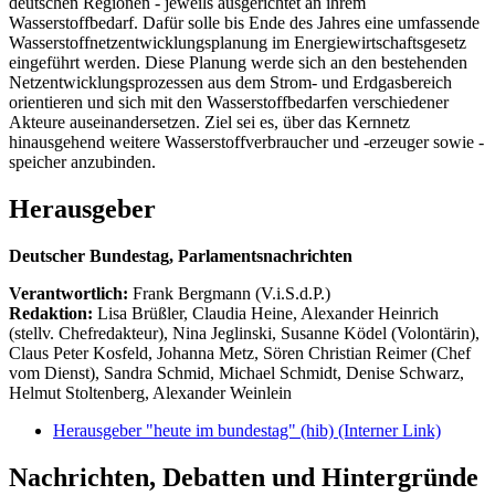
deutschen Regionen - jeweils ausgerichtet an ihrem
Wasserstoffbedarf. Dafür solle bis Ende des Jahres eine umfassende
Wasserstoffnetzentwicklungsplanung im Energiewirtschaftsgesetz
eingeführt werden. Diese Planung werde sich an den bestehenden
Netzentwicklungsprozessen aus dem Strom- und Erdgasbereich
orientieren und sich mit den Wasserstoffbedarfen verschiedener
Akteure auseinandersetzen. Ziel sei es, über das Kernnetz
hinausgehend weitere Wasserstoffverbraucher und -erzeuger sowie -
speicher anzubinden.
Herausgeber
Deutscher Bundestag, Parlamentsnachrichten
Verantwortlich:
Frank Bergmann (V.i.S.d.P.)
Redaktion:
Lisa Brüßler, Claudia Heine, Alexander Heinrich
(stellv. Chefredakteur), Nina Jeglinski,
Susanne Ködel (Volontärin),
Claus Peter Kosfeld, Johanna Metz, Sören Christian Reimer (Chef
vom Dienst), Sandra Schmid, Michael Schmidt, Denise Schwarz,
Helmut Stoltenberg, Alexander Weinlein
Herausgeber "heute im bundestag" (hib)
(Interner Link)
Nachrichten, Debatten und Hintergründe