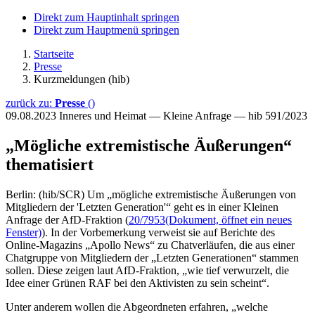
Direkt zum Hauptinhalt springen
Direkt zum Hauptmenü springen
Startseite
Presse
Kurzmeldungen (hib)
zurück zu:
Presse
()
09.08.2023
Inneres und Heimat — Kleine Anfrage — hib 591/2023
„Mögliche extremistische Äußerungen“
thematisiert
Berlin: (hib/SCR) Um „mögliche extremistische Äußerungen von
Mitgliedern der 'Letzten Generation'“ geht es in einer Kleinen
Anfrage der AfD-Fraktion (
20/7953
(Dokument, öffnet ein neues
Fenster)
). In der Vorbemerkung verweist sie auf Berichte des
Online-Magazins „Apollo News“ zu Chatverläufen, die aus einer
Chatgruppe von Mitgliedern der „Letzten Generationen“ stammen
sollen. Diese zeigen laut AfD-Fraktion, „wie tief verwurzelt, die
Idee einer Grünen RAF bei den Aktivisten zu sein scheint“.
Unter anderem wollen die Abgeordneten erfahren, „welche