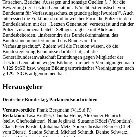
Tatsachen, Berichte, Aussagen und sonstige Quellen [...] für die
Bewertung der 'Letzten Generation' als 'nicht extremistisch' vom
Bundesamt für Verfassungsschutz zugrunde gelegt [wurden]“. Auch
interessiert die Fraktion, ob und in welcher Form die Polizei in den
Bundesländern mit der „'Letzten Generation' vernetzt ist und mit der
Polizei zusammenarbeitet“. Selbiges fragt sie mit Blick auf
Bundesbehörden, „insbesondre das Bundeskriminalamt, das
Bundesinnenministerium und das Bundesamt für
Verfassungsschutz“. Zudem will die Fraktion wissen, ob die
Bundesregierung Kenntnisse darüber hat, „ob die
Generalbundesanwaltschaft Ermittlungen gegen Mitglieder der
'Letzten Generation' wegen Bildung krimineller Vereinigungen nach
§ 129 StGB bzw. wegen Bildung terroristischer Vereinigungen nach
§ 129a StGB aufgenommen hat“.
Herausgeber
Deutscher Bundestag, Parlamentsnachrichten
Verantwortlich:
Frank Bergmann (V.i.S.d.P.)
Redaktion:
Lisa Brüßler, Claudia Heine, Alexander Heinrich
(stellv. Chefredakteur), Nina Jeglinski,
Susanne Ködel (Volontärin),
Claus Peter Kosfeld, Johanna Metz, Sören Christian Reimer (Chef
vom Dienst), Sandra Schmid, Michael Schmidt, Denise Schwarz,