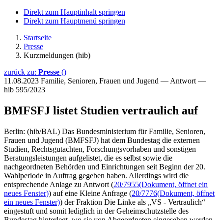
Direkt zum Hauptinhalt springen
Direkt zum Hauptmenü springen
Startseite
Presse
Kurzmeldungen (hib)
zurück zu:
Presse
()
11.08.2023
Familie, Senioren, Frauen und Jugend — Antwort —
hib 595/2023
BMFSFJ listet Studien vertraulich auf
Berlin: (hib/BAL) Das Bundesministerium für Familie, Senioren,
Frauen und Jugend (BMFSFJ) hat dem Bundestag die externen
Studien, Rechtsgutachten, Forschungsvorhaben und sonstigen
Beratungsleistungen aufgelistet, die es selbst sowie die
nachgeordneten Behörden und Einrichtungen seit Beginn der 20.
Wahlperiode in Auftrag gegeben haben. Allerdings wird die
entsprechende Anlage zu Antwort (
20/7955
(Dokument, öffnet ein
neues Fenster)
) auf eine Kleine Anfrage (
20/7776
(Dokument, öffnet
ein neues Fenster)
) der Fraktion Die Linke als „VS - Vertraulich“
eingestuft und somit lediglich in der Geheimschutzstelle des
Bundestag hinterlegt, wo sie von Abgeordneten eingesehen werden