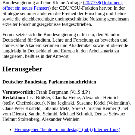
Bundesregierung auf eine Kleine Anfrage (
20/7738
(Dokument,
öffnet ein neues Fenster)
) der CDU/CSU-Fraktion hervor. In der
Strategie sei unter anderem die Freiheit der Forschung und Lehre
sowie die gleichberechtigte uneingeschränkte Nutzung gemeinsam
erzielter Forschungsergebnisse festgeschrieben.
Ferner setzte sich die Bundesregierung dafür ein, den Standort
Deutschland für Studium, Lehre und Forschung zu bewerben und
chinesische Akademikerinnen und Akademiker sowie Studierende
langfristig in Deutschland und Europa in den Arbeitsmarkt zu
integrieren, heißt es in der Antwort.
Herausgeber
Deutscher Bundestag, Parlamentsnachrichten
Verantwortlich:
Frank Bergmann (V.i.S.d.P.)
Redaktion:
Lisa Brüßler, Claudia Heine, Alexander Heinrich
(stellv. Chefredakteur), Nina Jeglinski,
Susanne Ködel (Volontärin),
Claus Peter Kosfeld, Johanna Metz, Sören Christian Reimer (Chef
vom Dienst), Sandra Schmid, Michael Schmidt, Denise Schwarz,
Helmut Stoltenberg, Alexander Weinlein
Herausgeber "heute im bundestag" (hib)
(Interner Link)