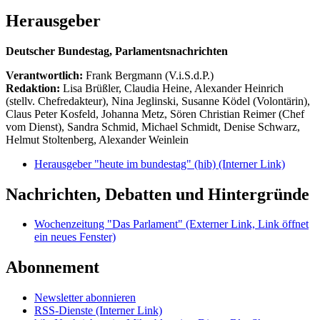
Herausgeber
Deutscher Bundestag, Parlamentsnachrichten
Verantwortlich:
Frank Bergmann (V.i.S.d.P.)
Redaktion:
Lisa Brüßler, Claudia Heine, Alexander Heinrich
(stellv. Chefredakteur), Nina Jeglinski,
Susanne Ködel (Volontärin),
Claus Peter Kosfeld, Johanna Metz, Sören Christian Reimer (Chef
vom Dienst), Sandra Schmid, Michael Schmidt, Denise Schwarz,
Helmut Stoltenberg, Alexander Weinlein
Herausgeber "heute im bundestag" (hib)
(Interner Link)
Nachrichten, Debatten und Hintergründe
Wochenzeitung "Das Parlament"
(Externer Link, Link öffnet
ein neues Fenster)
Abonnement
Newsletter abonnieren
RSS-Dienste
(Interner Link)