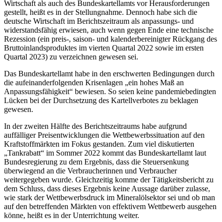
Wirtschaft als auch des Bundeskartellamts vor Herausforderungen
gestellt, heißt es in der Stellungnahme. Dennoch habe sich die
deutsche Wirtschaft im Berichtszeitraum als anpassungs- und
widerstandsfähig erwiesen, auch wenn gegen Ende eine technische
Rezession (ein preis-, saison- und kalenderbereinigter Rückgang des
Bruttoinlandsproduktes im vierten Quartal 2022 sowie im ersten
Quartal 2023) zu verzeichnen gewesen sei.
Das Bundeskartellamt habe in den erschwerten Bedingungen durch
die aufeinanderfolgenden Krisenlagen „ein hohes Maß an
Anpassungsfähigkeit“ bewiesen. So seien keine pandemiebedingten
Lücken bei der Durchsetzung des Kartellverbotes zu beklagen
gewesen.
In der zweiten Hälfte des Berichtszeitraums habe aufgrund
auffälliger Preisentwicklungen die Wettbewerbssituation auf den
Kraftstoffmärkten im Fokus gestanden. Zum viel diskutierten
„Tankrabatt“ im Sommer 2022 kommt das Bundeskartellamt laut
Bundesregierung zu dem Ergebnis, dass die Steuersenkung
überwiegend an die Verbraucherinnen und Verbraucher
weitergegeben wurde. Gleichzeitig komme der Tätigkeitsbericht zu
dem Schluss, dass dieses Ergebnis keine Aussage darüber zulasse,
wie stark der Wettbewerbsdruck im Mineralölsektor sei und ob man
auf den betreffenden Märkten von effektivem Wettbewerb ausgehen
könne, heißt es in der Unterrichtung weiter.