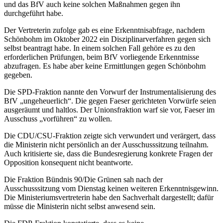
und das BfV auch keine solchen Maßnahmen gegen ihn
durchgeführt habe.
Der Vertreterin zufolge gab es eine Erkenntnisabfrage, nachdem
Schönbohm im Oktober 2022 ein Disziplinarverfahren gegen sich
selbst beantragt habe. In einem solchen Fall gehöre es zu den
erforderlichen Prüfungen, beim BfV vorliegende Erkenntnisse
abzufragen. Es habe aber keine Ermittlungen gegen Schönbohm
gegeben.
Die SPD-Fraktion nannte den Vorwurf der Instrumentalisierung des
BfV „ungeheuerlich“. Die gegen Faeser gerichteten Vorwürfe seien
ausgeräumt und haltlos. Der Unionsfraktion warf sie vor, Faeser im
Ausschuss „vorführen“ zu wollen.
Die CDU/CSU-Fraktion zeigte sich verwundert und verärgert, dass
die Ministerin nicht persönlich an der Ausschusssitzung teilnahm.
Auch kritisierte sie, dass die Bundesregierung konkrete Fragen der
Opposition konsequent nicht beantworte.
Die Fraktion Bündnis 90/Die Grünen sah nach der
Ausschusssitzung vom Dienstag keinen weiteren Erkenntnisgewinn.
Die Ministeriumsvertreterin habe den Sachverhalt dargestellt; dafür
müsse die Ministerin nicht selbst anwesend sein.