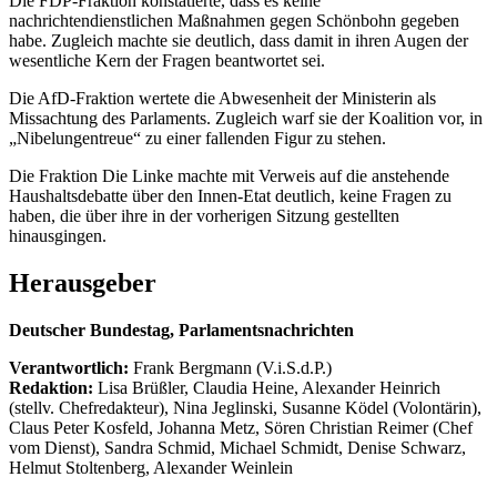
Die FDP-Fraktion konstatierte, dass es keine
nachrichtendienstlichen Maßnahmen gegen Schönbohn gegeben
habe. Zugleich machte sie deutlich, dass damit in ihren Augen der
wesentliche Kern der Fragen beantwortet sei.
Die AfD-Fraktion wertete die Abwesenheit der Ministerin als
Missachtung des Parlaments. Zugleich warf sie der Koalition vor, in
„Nibelungentreue“ zu einer fallenden Figur zu stehen.
Die Fraktion Die Linke machte mit Verweis auf die anstehende
Haushaltsdebatte über den Innen-Etat deutlich, keine Fragen zu
haben, die über ihre in der vorherigen Sitzung gestellten
hinausgingen.
Herausgeber
Deutscher Bundestag, Parlamentsnachrichten
Verantwortlich:
Frank Bergmann (V.i.S.d.P.)
Redaktion:
Lisa Brüßler, Claudia Heine, Alexander Heinrich
(stellv. Chefredakteur), Nina Jeglinski,
Susanne Ködel (Volontärin),
Claus Peter Kosfeld, Johanna Metz, Sören Christian Reimer (Chef
vom Dienst), Sandra Schmid, Michael Schmidt, Denise Schwarz,
Helmut Stoltenberg, Alexander Weinlein