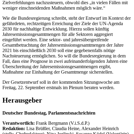
Zielverfehlungen nachzusteuern, obwohl dies „in vielen Fällen mit
weniger einschneidenden Maßnahmen möglich wäre.“
Wie die Bundesregierung schreibt, steht der Entwurf im Kontext der
gefährdeten, rechtzeitigen Erreichung der Ziele der UN-Agenda
2030 für nachhaltige Entwicklung. Hierzu sollen künftig
Jahresemissionsgesamtmengen für alle Sektoren aggregiert
eingeführt werden. Eine sektor- und jahresübergreifende
Gesamtbetrachtung der Jahresemissionsgesamtmengen der Jahre
2021 bis einschließlich 2030 soll eine gegebenenfalls nötige
Nachsteuerung ermöglichen. So will die Bundesregierung in dem
Fall, dass eine Prognose in zwei aufeinanderfolgenden Jahren eine
Überschreitung der Jahresemissionsgesamtmengen ergibt,
Maßnahme zur Einhaltung der Gesamtmenge sicherstellen.
Der Gesetzentwurf soll in der kommenden Sitzungswoche am
Freitag, 22. September erstmals im Plenum beraten werden.
Herausgeber
Deutscher Bundestag, Parlamentsnachrichten
Verantwortlich:
Frank Bergmann (V.i.S.d.P.)
Redaktion:
Lisa Brüßler, Claudia Heine, Alexander Heinrich
(stellv. Chefredakteur), Nina Jeglinski,
Susanne Ködel (Volontärin),