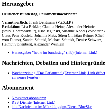
Herausgeber
Deutscher Bundestag, Parlamentsnachrichten
Verantwortlich:
Frank Bergmann (V.i.S.d.P.)
Redaktion:
Lisa Brüßler, Claudia Heine, Alexander Heinrich
(stellv. Chefredakteur), Nina Jeglinski,
Susanne Ködel (Volontärin),
Claus Peter Kosfeld, Johanna Metz, Sören Christian Reimer (Chef
vom Dienst), Sandra Schmid, Michael Schmidt, Denise Schwarz,
Helmut Stoltenberg, Alexander Weinlein
Herausgeber "heute im bundestag" (hib)
(Interner Link)
Nachrichten, Debatten und Hintergründe
Wochenzeitung "Das Parlament"
(Externer Link, Link öffnet
ein neues Fenster)
Abonnement
Newsletter abonnieren
RSS-Dienste
(Interner Link)
hib_Nachrichten im Mikroblogging-Dienst BlueSky