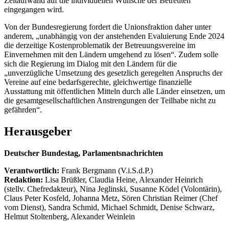
Zeitaufwand auf die individuellen Wünsche der Betreuten
eingegangen wird.
Von der Bundesregierung fordert die Unionsfraktion daher unter
anderem, „unabhängig von der anstehenden Evaluierung Ende 2024
die derzeitige Kostenproblematik der Betreuungsvereine im
Einvernehmen mit den Ländern umgehend zu lösen“. Zudem solle
sich die Regierung im Dialog mit den Ländern für die
„unverzügliche Umsetzung des gesetzlich geregelten Anspruchs der
Vereine auf eine bedarfsgerechte, gleichwertige finanzielle
Ausstattung mit öffentlichen Mitteln durch alle Länder einsetzen, um
die gesamtgesellschaftlichen Anstrengungen der Teilhabe nicht zu
gefährden“.
Herausgeber
Deutscher Bundestag, Parlamentsnachrichten
Verantwortlich:
Frank Bergmann (V.i.S.d.P.)
Redaktion:
Lisa Brüßler, Claudia Heine, Alexander Heinrich
(stellv. Chefredakteur), Nina Jeglinski,
Susanne Ködel (Volontärin),
Claus Peter Kosfeld, Johanna Metz, Sören Christian Reimer (Chef
vom Dienst), Sandra Schmid, Michael Schmidt, Denise Schwarz,
Helmut Stoltenberg, Alexander Weinlein