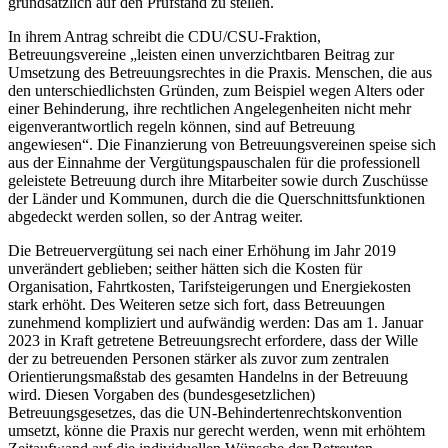
grundsätzlich auf den Prüfstand zu stellen.
In ihrem Antrag schreibt die CDU/CSU-Fraktion,
Betreuungsvereine „leisten einen unverzichtbaren Beitrag zur
Umsetzung des Betreuungsrechtes in die Praxis. Menschen, die aus
den unterschiedlichsten Gründen, zum Beispiel wegen Alters oder
einer Behinderung, ihre rechtlichen Angelegenheiten nicht mehr
eigenverantwortlich regeln können, sind auf Betreuung
angewiesen“. Die Finanzierung von Betreuungsvereinen speise sich
aus der Einnahme der Vergütungspauschalen für die professionell
geleistete Betreuung durch ihre Mitarbeiter sowie durch Zuschüsse
der Länder und Kommunen, durch die die Querschnittsfunktionen
abgedeckt werden sollen, so der Antrag weiter.
Die Betreuervergütung sei nach einer Erhöhung im Jahr 2019
unverändert geblieben; seither hätten sich die Kosten für
Organisation, Fahrtkosten, Tarifsteigerungen und Energiekosten
stark erhöht. Des Weiteren setze sich fort, dass Betreuungen
zunehmend kompliziert und aufwändig werden: Das am 1. Januar
2023 in Kraft getretene Betreuungsrecht erfordere, dass der Wille
der zu betreuenden Personen stärker als zuvor zum zentralen
Orientierungsmaßstab des gesamten Handelns in der Betreuung
wird. Diesen Vorgaben des (bundesgesetzlichen)
Betreuungsgesetzes, das die UN-Behindertenrechtskonvention
umsetzt, könne die Praxis nur gerecht werden, wenn mit erhöhtem