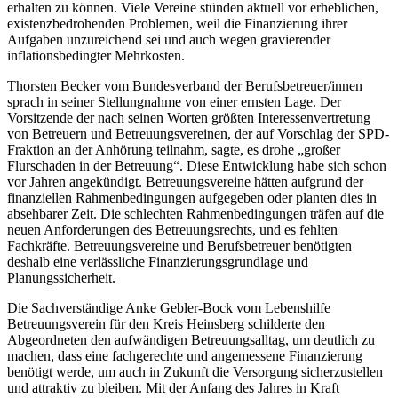
erhalten zu können. Viele Vereine stünden aktuell vor erheblichen,
existenzbedrohenden Problemen, weil die Finanzierung ihrer
Aufgaben unzureichend sei und auch wegen gravierender
inflationsbedingter Mehrkosten.
Thorsten Becker vom Bundesverband der Berufsbetreuer/innen
sprach in seiner Stellungnahme von einer ernsten Lage. Der
Vorsitzende der nach seinen Worten größten Interessenvertretung
von Betreuern und Betreuungsvereinen, der auf Vorschlag der SPD-
Fraktion an der Anhörung teilnahm, sagte, es drohe „großer
Flurschaden in der Betreuung“. Diese Entwicklung habe sich schon
vor Jahren angekündigt. Betreuungsvereine hätten aufgrund der
finanziellen Rahmenbedingungen aufgegeben oder planten dies in
absehbarer Zeit. Die schlechten Rahmenbedingungen träfen auf die
neuen Anforderungen des Betreuungsrechts, und es fehlten
Fachkräfte. Betreuungsvereine und Berufsbetreuer benötigten
deshalb eine verlässliche Finanzierungsgrundlage und
Planungssicherheit.
Die Sachverständige Anke Gebler-Bock vom Lebenshilfe
Betreuungsverein für den Kreis Heinsberg schilderte den
Abgeordneten den aufwändigen Betreuungsalltag, um deutlich zu
machen, dass eine fachgerechte und angemessene Finanzierung
benötigt werde, um auch in Zukunft die Versorgung sicherzustellen
und attraktiv zu bleiben. Mit der Anfang des Jahres in Kraft