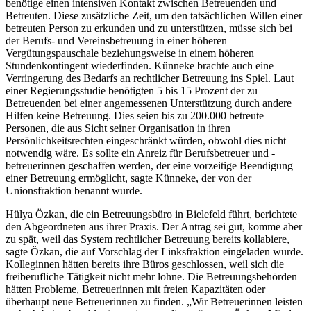
benötige einen intensiven Kontakt zwischen Betreuenden und
Betreuten. Diese zusätzliche Zeit, um den tatsächlichen Willen einer
betreuten Person zu erkunden und zu unterstützen, müsse sich bei
der Berufs- und Vereinsbetreuung in einer höheren
Vergütungspauschale beziehungsweise in einem höheren
Stundenkontingent wiederfinden. Künneke brachte auch eine
Verringerung des Bedarfs an rechtlicher Betreuung ins Spiel. Laut
einer Regierungsstudie benötigten 5 bis 15 Prozent der zu
Betreuenden bei einer angemessenen Unterstützung durch andere
Hilfen keine Betreuung. Dies seien bis zu 200.000 betreute
Personen, die aus Sicht seiner Organisation in ihren
Persönlichkeitsrechten eingeschränkt würden, obwohl dies nicht
notwendig wäre. Es sollte ein Anreiz für Berufsbetreuer und -
betreuerinnen geschaffen werden, der eine vorzeitige Beendigung
einer Betreuung ermöglicht, sagte Künneke, der von der
Unionsfraktion benannt wurde.
Hülya Özkan, die ein Betreuungsbüro in Bielefeld führt, berichtete
den Abgeordneten aus ihrer Praxis. Der Antrag sei gut, komme aber
zu spät, weil das System rechtlicher Betreuung bereits kollabiere,
sagte Özkan, die auf Vorschlag der Linksfraktion eingeladen wurde.
Kolleginnen hätten bereits ihre Büros geschlossen, weil sich die
freiberufliche Tätigkeit nicht mehr lohne. Die Betreuungsbehörden
hätten Probleme, Betreuerinnen mit freien Kapazitäten oder
überhaupt neue Betreuerinnen zu finden. „Wir Betreuerinnen leisten