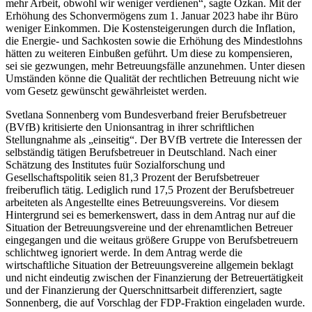
mehr Arbeit, obwohl wir weniger verdienen“, sagte Özkan. Mit der
Erhöhung des Schonvermögens zum 1. Januar 2023 habe ihr Büro
weniger Einkommen. Die Kostensteigerungen durch die Inflation,
die Energie- und Sachkosten sowie die Erhöhung des Mindestlohns
hätten zu weiteren Einbußen geführt. Um diese zu kompensieren,
sei sie gezwungen, mehr Betreuungsfälle anzunehmen. Unter diesen
Umständen könne die Qualität der rechtlichen Betreuung nicht wie
vom Gesetz gewünscht gewährleistet werden.
Svetlana Sonnenberg vom Bundesverband freier Berufsbetreuer
(BVfB) kritisierte den Unionsantrag in ihrer schriftlichen
Stellungnahme als „einseitig“. Der BVfB vertrete die Interessen der
selbständig tätigen Berufsbetreuer in Deutschland. Nach einer
Schätzung des Institutes fuür Sozialforschung und
Gesellschaftspolitik seien 81,3 Prozent der Berufsbetreuer
freiberuflich tätig. Lediglich rund 17,5 Prozent der Berufsbetreuer
arbeiteten als Angestellte eines Betreuungsvereins. Vor diesem
Hintergrund sei es bemerkenswert, dass in dem Antrag nur auf die
Situation der Betreuungsvereine und der ehrenamtlichen Betreuer
eingegangen und die weitaus größere Gruppe von Berufsbetreuern
schlichtweg ignoriert werde. In dem Antrag werde die
wirtschaftliche Situation der Betreuungsvereine allgemein beklagt
und nicht eindeutig zwischen der Finanzierung der Betreuertätigkeit
und der Finanzierung der Querschnittsarbeit differenziert, sagte
Sonnenberg, die auf Vorschlag der FDP-Fraktion eingeladen wurde.