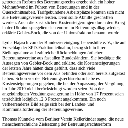
getretenen Reform des Betreuungsrechts ergebe sich ein hoher
Mehraufwand im Führen von Betreuungen und in der
Querschnittsarbeit. Tarifgebundene Arbeitsplätze könnten sich nicht
alle Betreuungsvereine leisten. Dem sollte Abhilfe geschaffen
werden. Auch die zusätzlichen Kostensteigerungen durch den Krieg
in der Ukraine spiegelten sich enorm im Betreuungsalltag wieder,
erklärte Gebler-Bock, die von der Unionsfraktion benannt wurde.
Lydia Hajasch von der Bundesvereinigung Lebenshilfe e. V., die auf
Vorschlag der SPD-Fraktion teilnahm, bezog sich in ihrer
Stellungnahme auf zahlreiche Rückmeldungen örtlicher
Betreuungsvereine aus fast allen Bundesländern. Sie bestätigte die
Aussagen von Gebler-Bock und erklärte, die Kostensteigerungen
der letzten Jahre hätten dazu geführt, dass sich viele
Betreuungsvereine vor dem Aus befinden oder sich bereits aufgelöst
haben. Schon vor der Betreuungsrechtsreform habe es
Kostensteigerungen gegeben, die bei der Anpassung der Vergütung
im Jahr 2019 nicht berücksichtigt worden seien. Von der
angekündigten Vergütungssteigerung in Höhe von 17 Prozent seien
tatsächlich lediglich 12,3 Prozent angekommen. Ein noch
verheerenderes Bild zeige sich bei der Landes- und
Kommunalförderung der Betreuungsvereine.
Thomas Künneke vom Berliner Verein Kellerkinder sagte, die neue
menschenrechtliche Zielsetzung der Betreuungsrechtsreform