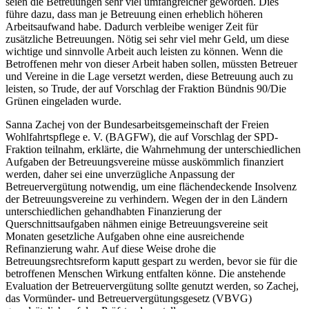
seien die Betreuungen sehr viel umfangreicher geworden. Dies
führe dazu, dass man je Betreuung einen erheblich höheren
Arbeitsaufwand habe. Dadurch verbleibe weniger Zeit für
zusätzliche Betreuungen. Nötig sei sehr viel mehr Geld, um diese
wichtige und sinnvolle Arbeit auch leisten zu können. Wenn die
Betroffenen mehr von dieser Arbeit haben sollen, müssten Betreuer
und Vereine in die Lage versetzt werden, diese Betreuung auch zu
leisten, so Trude, der auf Vorschlag der Fraktion Bündnis 90/Die
Grünen eingeladen wurde.
Sanna Zachej von der Bundesarbeitsgemeinschaft der Freien
Wohlfahrtspflege e. V. (BAGFW), die auf Vorschlag der SPD-
Fraktion teilnahm, erklärte, die Wahrnehmung der unterschiedlichen
Aufgaben der Betreuungsvereine müsse auskömmlich finanziert
werden, daher sei eine unverzügliche Anpassung der
Betreuervergütung notwendig, um eine flächendeckende Insolvenz
der Betreuungsvereine zu verhindern. Wegen der in den Ländern
unterschiedlichen gehandhabten Finanzierung der
Querschnittsaufgaben nähmen einige Betreuungsvereine seit
Monaten gesetzliche Aufgaben ohne eine ausreichende
Refinanzierung wahr. Auf diese Weise drohe die
Betreuungsrechtsreform kaputt gespart zu werden, bevor sie für die
betroffenen Menschen Wirkung entfalten könne. Die anstehende
Evaluation der Betreuervergütung sollte genutzt werden, so Zachej,
das Vormünder- und Betreuervergütungsgesetz (VBVG)