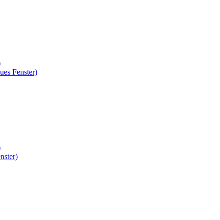
)
ues Fenster)
)
nster)