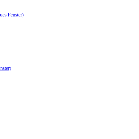
)
ues Fenster)
)
nster)