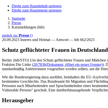
Direkt zum Hauptinhalt springen
Direkt zum Hauptmenü springen
Startseite
Presse
Kurzmeldungen (hib)
zurück zu:
Presse
()
20.09.2023
Inneres und Heimat — Antwort — hib 662/2023
Schutz geflüchteter Frauen in Deutschland
Berlin: (hib/STO) Um den Schutz geflüchteter Frauen und Mädchen in
Fraktion Die Linke (
20/7836
(Dokument, öffnet ein neues Fenster)
). 
standardmäßig Anhörerinnen vorgesehen werden sollten, um die Hürde
Wie die Bundesregierung dazu ausführt, beinhalten die EU-Asylverfah
bestimmten Geschlechts. Das Bundesamt für Migration und Flüchtling
Personen nach Mitarbeitenden und Sprachmittelnden eines bestimmt
Vulnerable Persons“ geschult. Eine darüberhinausgehende Verpflichtun
Herausgeber