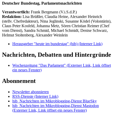
Deutscher Bundestag, Parlamentsnachrichten
Verantwortlich:
Frank Bergmann (V.i.S.d.P.)
Redaktion:
Lisa Brüßler, Claudia Heine, Alexander Heinrich
(stellv. Chefredakteur), Nina Jeglinski,
Susanne Ködel (Volontärin),
Claus Peter Kosfeld, Johanna Metz, Sören Christian Reimer (Chef
vom Dienst), Sandra Schmid, Michael Schmidt, Denise Schwarz,
Helmut Stoltenberg, Alexander Weinlein
Herausgeber "heute im bundestag" (hib)
(Interner Link)
Nachrichten, Debatten und Hintergründe
Wochenzeitung "Das Parlament"
(Externer Link, Link öffnet
ein neues Fenster)
Abonnement
Newsletter abonnieren
RSS-Dienste
(Interner Link)
hib_Nachrichten im Mikroblogging-Dienst BlueSky
hib_Nachrichten im Mikroblogging-Dienst Mastodon
(Externer Link, Link öffnet ein neues Fenster)