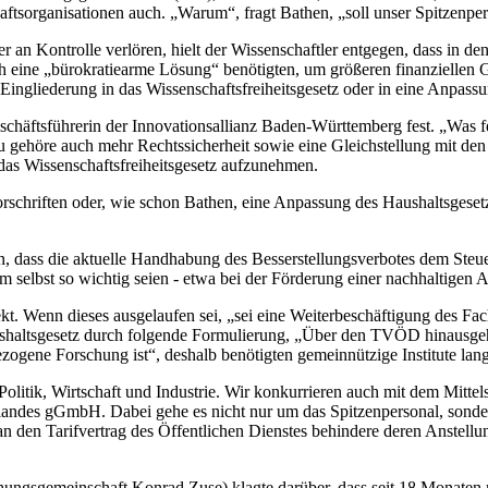
tsorganisationen auch. „Warum“, fragt Bathen, „soll unser Spitzenper
an Kontrolle verlören, hielt der Wissenschaftler entgegen, dass in de
rasch eine „bürokratiearme Lösung“ benötigten, um größeren finanziell
ie Eingliederung in das Wissenschaftsfreiheitsgesetz oder in eine Anpas
eschäftsführerin der Innovationsallianz Baden-Württemberg fest. „Was f
 gehöre auch mehr Rechtssicherheit sowie eine Gleichstellung mit den
 das Wissenschaftsfreiheitsgesetz aufzunehmen.
orschriften oder, wie schon Bathen, eine Anpassung des Haushaltsgeset
 dass die aktuelle Handhabung des Besserstellungsverbotes dem Steuerz
m selbst so wichtig seien - etwa bei der Förderung einer nachhaltigen 
. Wenn dieses ausgelaufen sei, „sei eine Weiterbeschäftigung des Fach
altsgesetz durch folgende Formulierung, „Über den TVÖD hinausgeh
ogene Forschung ist“, deshalb benötigten gemeinnützige Institute langf
 Politik, Wirtschaft und Industrie. Wir konkurrieren auch mit dem Mitt
landes gGmbH. Dabei gehe es nicht nur um das Spitzenpersonal, sonder
n den Tarifvertrag des Öffentlichen Dienstes behindere deren Anstell
chungsgemeinschaft Konrad Zuse) klagte darüber, dass seit 18 Monate