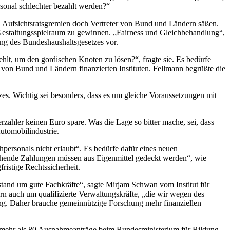
sonal schlechter bezahlt werden?“
n Aufsichtsratsgremien doch Vertreter von Bund und Ländern säßen.
en Gestaltungsspielraum zu gewinnen. „Fairness und Gleichbehandlung“,
sung des Bundeshaushaltsgesetzes vor.
ehlt, um den gordischen Knoten zu lösen?“, fragte sie. Es bedürfe
 von Bund und Ländern finanzierten Instituten. Fellmann begrüßte die
zes. Wichtig sei besonders, dass es um gleiche Voraussetzungen mit
ahler keinen Euro spare. Was die Lage so bitter mache, sei, dass
Automobilindustrie.
personals nicht erlaubt“. Es bedürfe dafür eines neuen
ende Zahlungen müssen aus Eigenmittel gedeckt werden“, wie
ristige Rechtssicherheit.
elstand um gute Fachkräfte“, sagte Mirjam Schwan vom Institut für
n auch um qualifizierte Verwaltungskräfte, „die wir wegen des
ung. Daher brauche gemeinnützige Forschung mehr finanziellen
n mehr als 80 Ausnahmeanträge beim Bundesministerium für Bildung