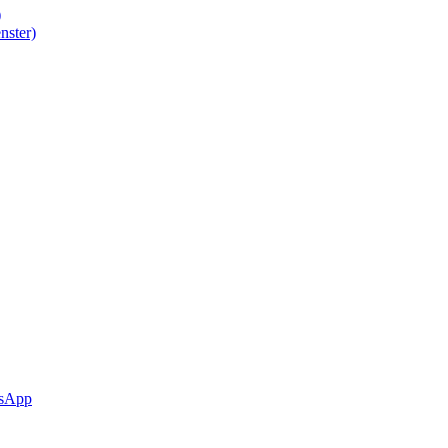
)
nster)
sApp