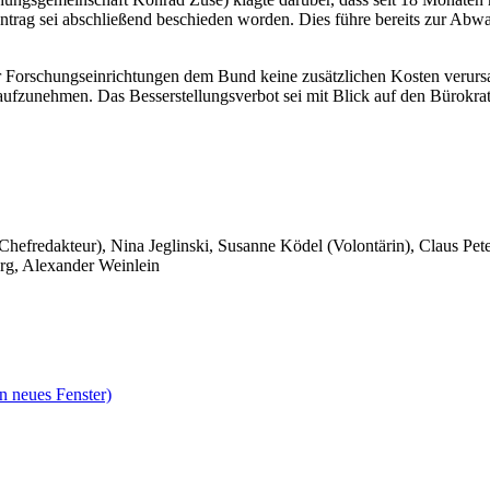
trag sei abschließend beschieden worden. Dies führe bereits zur Abwan
ger Forschungseinrichtungen dem Bund keine zusätzlichen Kosten verurs
tz aufzunehmen. Das Besserstellungsverbot sei mit Blick auf den Bürokra
 Chefredakteur), Nina Jeglinski,
Susanne Ködel (Volontärin),
Claus Pet
rg, Alexander Weinlein
n neues Fenster)