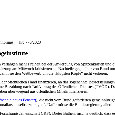
Anhörung — hib 776/2023
gsinstitute
 verlangen mehr Freiheit bei der Anwerbung von Spitzenkräften und qu
tzung am Mittwoch kritisierten sie Nachteile gegenüber von Bund und 
n, damit sie den Wettbewerb um die „klügsten Köpfe“ nicht verlieren.
er öffentlichen Hand finanzieren, an das sogenannte Besserstellungsve
ine Bezahlung nach Tarifvertrag des Öffentlichen Dienstes (TVÖD). Das
aben überwiegend aus öffentlichen Mitteln finanzieren.
net ein neues Fenster)
), die nicht vom Bund geförderten gemeinnützig
rsonalkosten selbst zu tragen“. Dafür müsse die Bundesregierung allerdi
Forschungsgemeinschaft (JRF), Dieter Bathen, machte deutlich, dass 