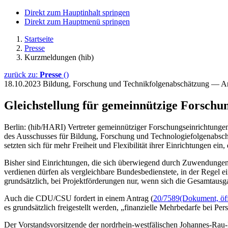
Direkt zum Hauptinhalt springen
Direkt zum Hauptmenü springen
Startseite
Presse
Kurzmeldungen (hib)
zurück zu:
Presse
()
18.10.2023
Bildung, Forschung und Technikfolgenabschätzung — 
Gleichstellung für gemeinnützige Forschun
Berlin: (hib/HARI) Vertreter gemeinnütziger Forschungseinrichtungen
des Ausschusses für Bildung, Forschung und Technologiefolgenabschä
setzten sich für mehr Freiheit und Flexibilität ihrer Einrichtungen ei
Bisher sind Einrichtungen, die sich überwiegend durch Zuwendungen d
verdienen dürfen als vergleichbare Bundesbedienstete, in der Regel e
grundsätzlich, bei Projektförderungen nur, wenn sich die Gesamtausg
Auch die CDU/CSU fordert in einem Antrag (
20/7589
(Dokument, öff
es grundsätzlich freigestellt werden, „finanzielle Mehrbedarfe bei Pe
Der Vorstandsvorsitzende der nordrhein-westfälischen Johannes-Rau-