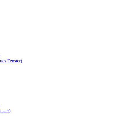
)
ues Fenster)
)
nster)