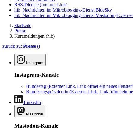
RSS-Dienste
(Interner Link)
hib_Nachrichten im Mikroblogging-Dienst BlueSky
hib_Nachrichten im Mikroblogging-Dienst Mastodon
(Externer
Startseite
Presse
Kurzmeldungen (hib)
zurück zu:
Presse
()
Instagram
Instagram-Kanäle
Bundestag
(Externer Link, Link öffnet ein neues Fenster
Bundestagspräsidentin
(Externer Link, Link öffnet ein ne
LinkedIn
Mastodon
Mastodon-Kanäle