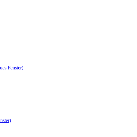
)
ues Fenster)
)
nster)