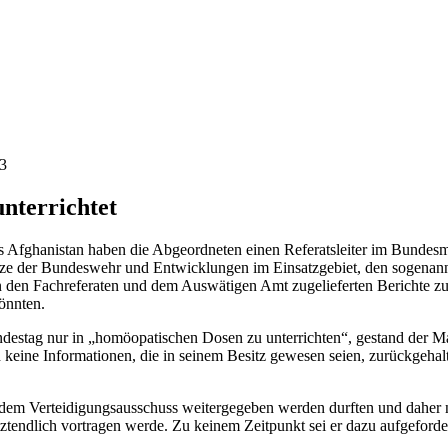
3
nterrichtet
s Afghanistan haben die Abgeordneten einen Referatsleiter im Bundesm
tze der Bundeswehr und Entwicklungen im Einsatzgebiet, den sogenannt
n den Fachreferaten und dem Auswätigen Amt zugelieferten Berichte zu k
önnten.
ndestag nur in „homöopatischen Dosen zu unterrichten“, gestand der Ma
 keine Informationen, die in seinem Besitz gewesen seien, zurückgehal
ur dem Verteidigungsausschuss weitergegeben werden durften und daher
etztendlich vortragen werde. Zu keinem Zeitpunkt sei er dazu aufgefor