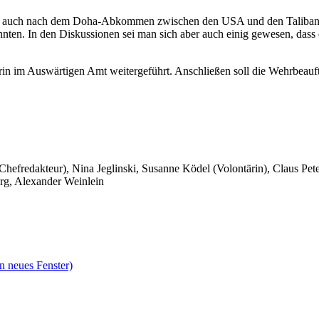
 auch nach dem Doha-Abkommen zwischen den USA und den Taliban üb
nten. In den Diskussionen sei man sich aber auch einig gewesen, dass di
terin im Auswärtigen Amt weitergeführt. Anschließen soll die Wehrbeau
 Chefredakteur), Nina Jeglinski,
Susanne Ködel (Volontärin),
Claus Pet
rg, Alexander Weinlein
n neues Fenster)