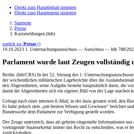
Direkt zum Hauptinhalt springen
Direkt zum Hauptmenü springen
Startseite
Presse
Kurzmeldungen (hib)
zurück zu:
Presse
()
19.10.2023
1. Untersuchungsausschuss — Ausschuss — hib 788/202
Parlament wurde laut Zeugen vollständig u
Berlin: (hib/CRS) In der 52. Sitzung des 1. Untersuchungsausschusse
der wöchentlichen militärischen Lageberichte über die Auslandseinsä
den Abgeordneten, seine Aufgabe bestehe hauptsätzlich darin, die vo
damit die Abgeordneten sich ein eigenes Bild von der Lage machen k
Gefragt nach einer internen E-Mail, in der dazu geraten wird, den Bu
Er habe jedoch stets „mit bestem Wissen und Gewissen“ berichtet und
Bundeswehr dem Parlament zur Verfügung gestellt worden.
Der Zeuge unterstrich, dass als geheim eingestufte Informationen n
vortragende Staatssekretär immer das Recht zu entscheiden, was er l
zurückzuhalten.