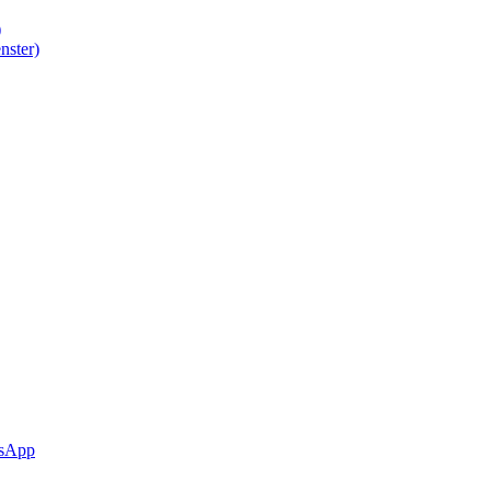
)
nster)
sApp