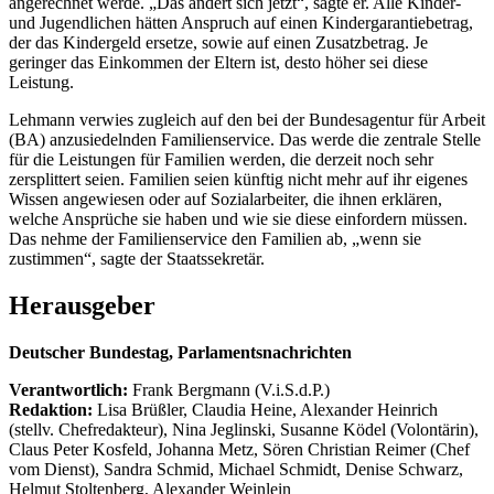
angerechnet werde. „Das ändert sich jetzt“, sagte er. Alle Kinder-
und Jugendlichen hätten Anspruch auf einen Kindergarantiebetrag,
der das Kindergeld ersetze, sowie auf einen Zusatzbetrag. Je
geringer das Einkommen der Eltern ist, desto höher sei diese
Leistung.
Lehmann verwies zugleich auf den bei der Bundesagentur für Arbeit
(BA) anzusiedelnden Familienservice. Das werde die zentrale Stelle
für die Leistungen für Familien werden, die derzeit noch sehr
zersplittert seien. Familien seien künftig nicht mehr auf ihr eigenes
Wissen angewiesen oder auf Sozialarbeiter, die ihnen erklären,
welche Ansprüche sie haben und wie sie diese einfordern müssen.
Das nehme der Familienservice den Familien ab, „wenn sie
zustimmen“, sagte der Staatssekretär.
Herausgeber
Deutscher Bundestag, Parlamentsnachrichten
Verantwortlich:
Frank Bergmann (V.i.S.d.P.)
Redaktion:
Lisa Brüßler, Claudia Heine, Alexander Heinrich
(stellv. Chefredakteur), Nina Jeglinski,
Susanne Ködel (Volontärin),
Claus Peter Kosfeld, Johanna Metz, Sören Christian Reimer (Chef
vom Dienst), Sandra Schmid, Michael Schmidt, Denise Schwarz,
Helmut Stoltenberg, Alexander Weinlein