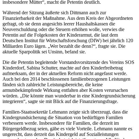
insbesondere Mütter“, macht die Petentin deutlich.
Während der Sitzung äußerte sich Dittmann auch zur
Finanzierbarkeit der Maßnahme. Aus dem Kreis der Abgeordneten
gefragt, ob sie denn angesichts leerer Haushaltskassen die
Neuverschuldung oder die Steuern erhöhen wolle, verwies die
Petentin auf die Folgekosten der Kinderarmut, die laut dem
Deutschen Institut für Wirtschaftsforschung (DIW) bei jährlich 120
Milliarden Euro lägen. „Wer bezahlt die denn?“, fragte sie. Die
aktuelle Sparpolitik sei Unsinn, befand sie.
Die die Petentin begleitende Vorstandsvorsitzende des Vereins SOS
Kinderdorf, Sabina Schutter, machte auf den Kinderfreibetrag
aufmerksam, der in der aktuellen Reform nicht angefasst werde.
Auch bei den 2014 beschlossenen familienbezogenen Leistungen
fänden sich zahlreiche Leistungsbereiche, die keine
armutsbekämpfende Wirkung entfalten aber Kosten verursachen
würden. „Die könnte man wunderbar in eine Kindergrundsicherung
integrieren“, sagte sie mit Blick auf die Finanzierungsfrage.
Familien-Staatssekretär Lehmann zeigte sich überzeugt, dass die
Kindergrundsicherung die Situation von bedürftigen Familien
verbessern werde. Insbesondere für Familien, die derzeit im
Bürgergeldbezug seien, gäbe es viele Vorteile. Lehmann nannte es
ungerecht, dass derzeit das Kindergeld auf Sozialleistungen