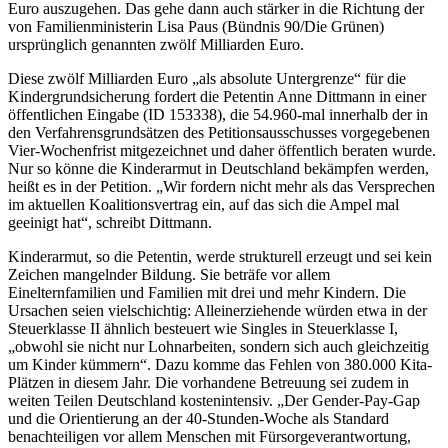
Euro auszugehen. Das gehe dann auch stärker in die Richtung der
von Familienministerin Lisa Paus (Bündnis 90/Die Grünen)
ursprünglich genannten zwölf Milliarden Euro.
Diese zwölf Milliarden Euro „als absolute Untergrenze“ für die
Kindergrundsicherung fordert die Petentin Anne Dittmann in einer
öffentlichen Eingabe (ID 153338), die 54.960-mal innerhalb der in
den Verfahrensgrundsätzen des Petitionsausschusses vorgegebenen
Vier-Wochenfrist mitgezeichnet und daher öffentlich beraten wurde.
Nur so könne die Kinderarmut in Deutschland bekämpfen werden,
heißt es in der Petition. „Wir fordern nicht mehr als das Versprechen
im aktuellen Koalitionsvertrag ein, auf das sich die Ampel mal
geeinigt hat“, schreibt Dittmann.
Kinderarmut, so die Petentin, werde strukturell erzeugt und sei kein
Zeichen mangelnder Bildung. Sie beträfe vor allem
Einelternfamilien und Familien mit drei und mehr Kindern. Die
Ursachen seien vielschichtig: Alleinerziehende würden etwa in der
Steuerklasse II ähnlich besteuert wie Singles in Steuerklasse I,
„obwohl sie nicht nur Lohnarbeiten, sondern sich auch gleichzeitig
um Kinder kümmern“. Dazu komme das Fehlen von 380.000 Kita-
Plätzen in diesem Jahr. Die vorhandene Betreuung sei zudem in
weiten Teilen Deutschland kostenintensiv. „Der Gender-Pay-Gap
und die Orientierung an der 40-Stunden-Woche als Standard
benachteiligen vor allem Menschen mit Fürsorgeverantwortung,