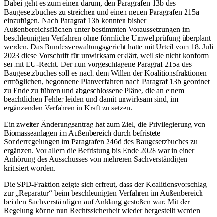
Dabei geht es zum einen darum, den Paragrafen 13b des
Baugesetzbuches zu streichen und einen neuen Paragrafen 215a
einzufügen. Nach Paragraf 13b konnten bisher
Außenbereichsflächen unter bestimmten Voraussetzungen im
beschleunigten Verfahren ohne förmliche Umweltprüfung überplant
werden. Das Bundesverwaltungsgericht hatte mit Urteil vom 18. Juli
2023 diese Vorschrift für unwirksam erklärt, weil sie nicht konform
sei mit EU-Recht. Der nun vorgeschlagene Paragraf 215a des
Baugesetzbuches soll es nach dem Willen der Koalitionsfraktionen
ermöglichen, begonnene Planverfahren nach Paragraf 13b geordnet
zu Ende zu führen und abgeschlossene Pläne, die an einem
beachtlichen Fehler leiden und damit unwirksam sind, im
ergänzenden Verfahren in Kraft zu setzen.
Ein zweiter Änderungsantrag hat zum Ziel, die Privilegierung von
Biomasseanlagen im Außenbereich durch befristete
Sonderregelungen im Paragrafen 246d des Baugesetzbuches zu
ergänzen. Vor allem die Befristung bis Ende 2028 war in einer
Anhörung des Ausschusses von mehreren Sachverständigen
kritisiert worden.
Die SPD-Fraktion zeigte sich erfreut, dass der Koalitionsvorschlag
zur „Reparatur“ beim beschleunigten Verfahren im Außenbereich
bei den Sachverständigen auf Anklang gestoßen war. Mit der
Regelung könne nun Rechtssicherheit wieder hergestellt werden.