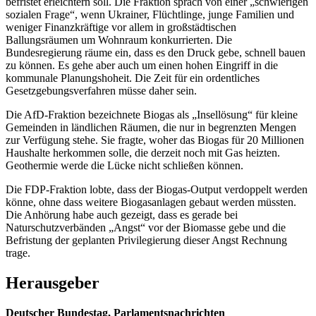
befristet erleichtern soll. Die Fraktion sprach von einer „schwierigen
sozialen Frage“, wenn Ukrainer, Flüchtlinge, junge Familien und
weniger Finanzkräftige vor allem in großstädtischen
Ballungsräumen um Wohnraum konkurrierten. Die
Bundesregierung räume ein, dass es den Druck gebe, schnell bauen
zu können. Es gehe aber auch um einen hohen Eingriff in die
kommunale Planungshoheit. Die Zeit für ein ordentliches
Gesetzgebungsverfahren müsse daher sein.
Die AfD-Fraktion bezeichnete Biogas als „Insellösung“ für kleine
Gemeinden in ländlichen Räumen, die nur in begrenzten Mengen
zur Verfügung stehe. Sie fragte, woher das Biogas für 20 Millionen
Haushalte herkommen solle, die derzeit noch mit Gas heizten.
Geothermie werde die Lücke nicht schließen können.
Die FDP-Fraktion lobte, dass der Biogas-Output verdoppelt werden
könne, ohne dass weitere Biogasanlagen gebaut werden müssten.
Die Anhörung habe auch gezeigt, dass es gerade bei
Naturschutzverbänden „Angst“ vor der Biomasse gebe und die
Befristung der geplanten Privilegierung dieser Angst Rechnung
trage.
Herausgeber
Deutscher Bundestag, Parlamentsnachrichten