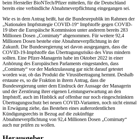
beim Hersteller BioNTech/Pfizer mitteilen, für die Deutschland
bereits eine verbindliche Abnahmeverpflichtung eingegangen sei.
Wie es in dem Antrag heißt, hat die Bundesrepublik im Rahmen der
„Nationalen Impfstrategie COVID-19“ Impfstoffe gegen COVID-
19 über die Europäische Kommission unter anderem bereits 283
Millionen Dosen „Comirnaty“ abgenommen. Für weitere 92,4
Millionen Dosen bestehe eine Abnahmeverpflichtung in der
Zukunft. Die Bundesregierung sei davon ausgegangen, dass die
COVID-19-Impfstoffe das Übertragungsrisiko des Virus mindern
sollten. Eine Pfizer-Managerin habe im Oktober 2022 in einer
Anhörung des Europäischen Parlaments eingestanden, dass
„Comirnaty“ vor der Marktzulassung gar nicht darauf getestet
worden war, ob das Produkt die Virusübertragung hemmt. Deshalb
erstaune es, so die Fraktion in ihrem Antrag, dass die
Bundesregierung unter dem Eindruck der Aussage der Managerin
und der Zerstörung ihrer eigenen Leistungserwartung an den
Impfstoff, auch im Hinblick auf offenbar nur noch eingeschränkten
Übertragungsschutz bei neuen COVID-Varianten, noch nicht einmal
in Erwägung ziehe, das Bestehen eines außerordentlichen
Kündigungsrechts in Bezug auf die zukünftige
Abnahmeverpflichtung von 92,4 Millionen Dosen „Comirnaty“
auch nur prüfen zu wollen.
Herausgeber