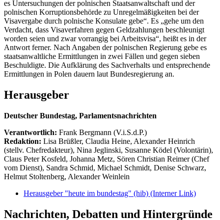
es Untersuchungen der polnischen Staatsanwaltschaft und der
polnischen Korruptionsbehörde zu Unregelmäßigkeiten bei der
Visavergabe durch polnische Konsulate gebe“. Es „gehe um den
Verdacht, dass Visaverfahren gegen Geldzahlungen beschleunigt
worden seien und zwar vorrangig bei Arbeitsvisa“, heißt es in der
Antwort ferner. Nach Angaben der polnischen Regierung gebe es
staatsanwaltliche Ermittlungen in zwei Fällen und gegen sieben
Beschuldigte. Die Aufklärung des Sachverhalts und entsprechende
Ermittlungen in Polen dauern laut Bundesregierung an.
Herausgeber
Deutscher Bundestag, Parlamentsnachrichten
Verantwortlich:
Frank Bergmann (V.i.S.d.P.)
Redaktion:
Lisa Brüßler, Claudia Heine, Alexander Heinrich
(stellv. Chefredakteur), Nina Jeglinski,
Susanne Ködel (Volontärin),
Claus Peter Kosfeld, Johanna Metz, Sören Christian Reimer (Chef
vom Dienst), Sandra Schmid, Michael Schmidt, Denise Schwarz,
Helmut Stoltenberg, Alexander Weinlein
Herausgeber "heute im bundestag" (hib)
(Interner Link)
Nachrichten, Debatten und Hintergründe