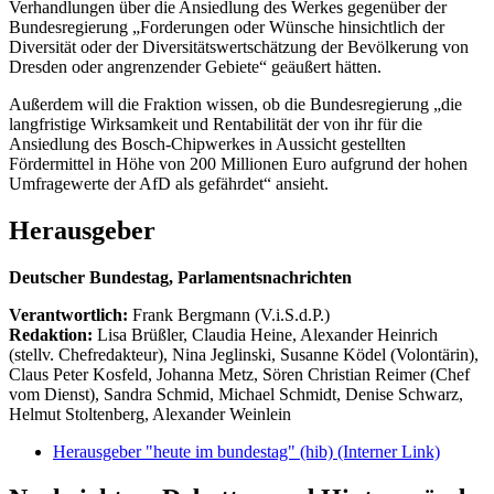
Verhandlungen über die Ansiedlung des Werkes gegenüber der
Bundesregierung „Forderungen oder Wünsche hinsichtlich der
Diversität oder der Diversitätswertschätzung der Bevölkerung von
Dresden oder angrenzender Gebiete“ geäußert hätten.
Außerdem will die Fraktion wissen, ob die Bundesregierung „die
langfristige Wirksamkeit und Rentabilität der von ihr für die
Ansiedlung des Bosch-Chipwerkes in Aussicht gestellten
Fördermittel in Höhe von 200 Millionen Euro aufgrund der hohen
Umfragewerte der AfD als gefährdet“ ansieht.
Herausgeber
Deutscher Bundestag, Parlamentsnachrichten
Verantwortlich:
Frank Bergmann (V.i.S.d.P.)
Redaktion:
Lisa Brüßler, Claudia Heine, Alexander Heinrich
(stellv. Chefredakteur), Nina Jeglinski,
Susanne Ködel (Volontärin),
Claus Peter Kosfeld, Johanna Metz, Sören Christian Reimer (Chef
vom Dienst), Sandra Schmid, Michael Schmidt, Denise Schwarz,
Helmut Stoltenberg, Alexander Weinlein
Herausgeber "heute im bundestag" (hib)
(Interner Link)