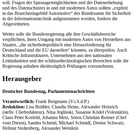
will. Fragen der Spionagemöglichkeiten und der Datenerhebung
und des Datenschutzes in und mit modernen Autos sollten „explizit
in das Branchenlagebild Automotive“ des Bundesamts für Sicherheit
in der Informationstechnik aufgenommen werden, fordern die
Abgeordneten.
Weiter solle die Bundesregierung alle ihre Geschäftsbereiche
verpflichten, ihren Umgang mit modernen Autos von Herstellern aus
Staaten, „die sicherheitspolitisch eine Herausforderung für
Deutschland und die EU darstellen“ könnten, zu überprüfen. Auch
Kritische Infrastrukturen, Unternehmen aus den nationalen
Leitindustrien und der schlüsseltechnologischen Bereichen solle die
Regierung anhalten diesbezüglich Prüfungen vorzunehmen.
Herausgeber
Deutscher Bundestag, Parlamentsnachrichten
Verantwortlich:
Frank Bergmann (V.i.S.d.P.)
Redaktion:
Lisa Brüßler, Claudia Heine, Alexander Heinrich
(stellv. Chefredakteur), Nina Jeglinski,
Susanne Ködel (Volontärin),
Claus Peter Kosfeld, Johanna Metz, Sören Christian Reimer (Chef
vom Dienst), Sandra Schmid, Michael Schmidt, Denise Schwarz,
Helmut Stoltenberg, Alexander Weinlein