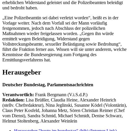
erheblichen Widerstand geleistet und die Polizeibeamten beleidigt
und bedroht haben.
„Eine Polizeibeamtin sei dabei verletzt worden“, heißt es in der
Vorlage weiter. Nach dem Vorfall sei der Mann vorläufig
festgenommen, jedoch nach Abschluss der polizeilichen
Maßnahmen wieder freigelassen worden. „Gegen ihn würde
ermittelt wegen Beleidigung, Widerstand gegen
Vollstreckungsbeamte, sexueller Belästigung sowie Bedrohung“,
führt die Fraktion ferner aus. Wissen will sie unter anderem, welche
Kenntnisse die Bundesregierung zum Fortgang des
Ermittlungsverfahrens hat.
Herausgeber
Deutscher Bundestag, Parlamentsnachrichten
Verantwortlich:
Frank Bergmann (V.i.S.d.P.)
Redaktion:
Lisa Brüßler, Claudia Heine, Alexander Heinrich
(stellv. Chefredakteur), Nina Jeglinski,
Susanne Ködel (Volontärin),
Claus Peter Kosfeld, Johanna Metz, Sören Christian Reimer (Chef
vom Dienst), Sandra Schmid, Michael Schmidt, Denise Schwarz,
Helmut Stoltenberg, Alexander Weinlein
Herausgeber "heute im bundestag" (hib)
(Interner Link)