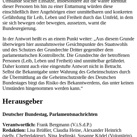
Umstände solcher Einsätze, insbesondere auf die wahre Identität
dieser Personen bis hin zu einer Enttarnung würden diese
einschließlich ihrer Angehörigen einer unmittelbaren und konkreten
Gefährdung für Leib, Leben und Freiheit durch das Umfeld, in dem
sie sich bewegen oder bewegten, aussetzen, warnt die
Bundesregierung.
In der Antwort heißt es an einem Punkt weiter: „Aus diesem Grunde
überwiegen hier ausnahmsweise Gesichtspunkte des Staatswohls
und des Schutzes der Grundrechte Dritter gegenüber dem
parlamentarischen Kontrollrecht. Die Grundrechte der betroffenen
Personen (Leib, Leben und Freiheit) sind unmittelbar gefährdet.
Daher kommt auch eine eingestufte Antwort nicht in Betracht.
Selbst die Bekanntgabe unter Wahrung des Geheimschutzes durch
die Übermittlung an die Geheimschutzstelle des Deutschen
Bundestages birgt das Risiko des Bekanntwerdens, das unter keinen
Umständen hingenommen werden kann.“
Herausgeber
Deutscher Bundestag, Parlamentsnachrichten
Verantwortlich:
Frank Bergmann (V.i.S.d.P.)
Redaktion:
Lisa Brüßler, Claudia Heine, Alexander Heinrich
(stellv. Chefredakteur), Nina Jeglinski,
Susanne Ködel (Volontärin),