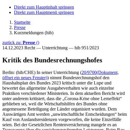
Direkt zum Hauptinhalt springen
Direkt zum Hauptmenü springen
Startseite
Presse
Kurzmeldungen (hib)
zurück zu:
Presse
()
14.12.2023
Recht — Unterrichtung — hib 951/2023
Kritik des Bundesrechnungshofes
Berlin: (hib/CHE) In seiner Unterrichtung (
20/9700
(Dokument,
öffnet ein neues Fenster)
) nimmt Bundesrechnungshof den
Haushaltsplan des Bundes 2023 kritisch unter die Lupe und
bewertet das allgemeine Ausgabeverhalten wie auch einzelne
Praktiken verschiedener Ministerien. In dem aktuellen Bericht wird
unter anderem kritisiert, dass die „Corona-Krise ohne Lerneffekt“
geblieben sei, weil die Wirtschaftshilfen des Bundes ohne
angemessene Beteiligung der Länder organisiert wurden. Dem
Auswärtigen Amt werden „unwirtschaftliche Entscheidungen“ beim
Kauf von Auslandsresidenzen vorgeworfen, die keine Einzelfälle
seien. Bei der Gesetzlichen Rentenversicherung mangele es an
Transparenz über die versicherungsfremden Leistungen. Beim Bau