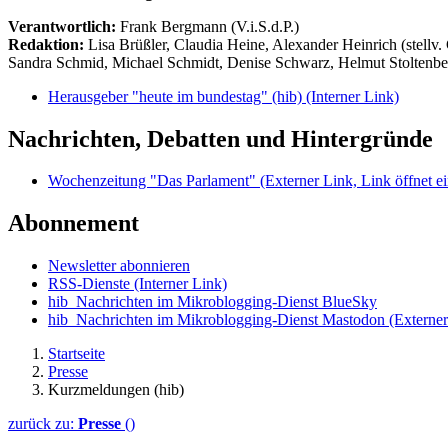
Verantwortlich:
Frank Bergmann (V.i.S.d.P.)
Redaktion:
Lisa Brüßler, Claudia Heine, Alexander Heinrich (stellv.
Sandra Schmid, Michael Schmidt, Denise Schwarz, Helmut Stoltenbe
Herausgeber "heute im bundestag" (hib)
(Interner Link)
Nachrichten, Debatten und Hintergründe
Wochenzeitung "Das Parlament"
(Externer Link, Link öffnet ei
Abonnement
Newsletter abonnieren
RSS-Dienste
(Interner Link)
hib_Nachrichten im Mikroblogging-Dienst BlueSky
hib_Nachrichten im Mikroblogging-Dienst Mastodon
(Externer
Startseite
Presse
Kurzmeldungen (hib)
zurück zu:
Presse
()