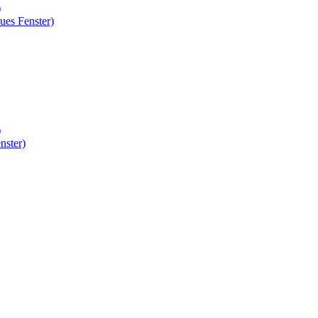
)
ues Fenster)
)
nster)