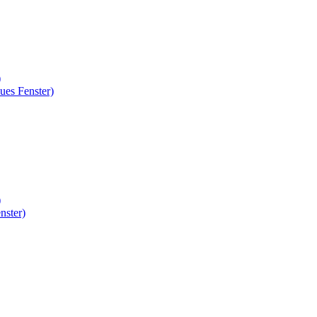
)
ues Fenster)
)
nster)