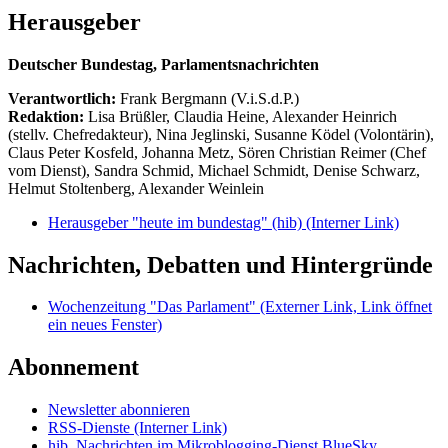
Herausgeber
Deutscher Bundestag, Parlamentsnachrichten
Verantwortlich:
Frank Bergmann (V.i.S.d.P.)
Redaktion:
Lisa Brüßler, Claudia Heine, Alexander Heinrich
(stellv. Chefredakteur), Nina Jeglinski,
Susanne Ködel (Volontärin),
Claus Peter Kosfeld, Johanna Metz, Sören Christian Reimer (Chef
vom Dienst), Sandra Schmid, Michael Schmidt, Denise Schwarz,
Helmut Stoltenberg, Alexander Weinlein
Herausgeber "heute im bundestag" (hib)
(Interner Link)
Nachrichten, Debatten und Hintergründe
Wochenzeitung "Das Parlament"
(Externer Link, Link öffnet
ein neues Fenster)
Abonnement
Newsletter abonnieren
RSS-Dienste
(Interner Link)
hib_Nachrichten im Mikroblogging-Dienst BlueSky