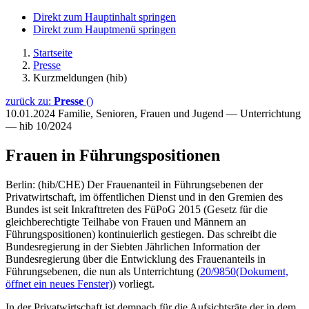
Direkt zum Hauptinhalt springen
Direkt zum Hauptmenü springen
Startseite
Presse
Kurzmeldungen (hib)
zurück zu:
Presse
()
10.01.2024
Familie, Senioren, Frauen und Jugend — Unterrichtung
— hib 10/2024
Frauen in Führungspositionen
Berlin: (hib/CHE) Der Frauenanteil in Führungsebenen der
Privatwirtschaft, im öffentlichen Dienst und in den Gremien des
Bundes ist seit Inkrafttreten des FüPoG 2015 (Gesetz für die
gleichberechtigte Teilhabe von Frauen und Männern an
Führungspositionen) kontinuierlich gestiegen. Das schreibt die
Bundesregierung in der Siebten Jährlichen Information der
Bundesregierung über die Entwicklung des Frauenanteils in
Führungsebenen, die nun als Unterrichtung (
20/9850
(Dokument,
öffnet ein neues Fenster)
) vorliegt.
In der Privatwirtschaft ist demnach für die Aufsichtsräte der in dem