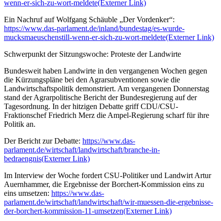
wenn-er-sich-zu-wort-meldete
(Externer Link)
Ein Nachruf auf Wolfgang Schäuble „Der Vordenker“:
https://www.das-parlament.de/inland/bundestag/es-wurde-
mucksmaeuschenstill-wenn-er-sich-zu-wort-meldete
(Externer Link)
Schwerpunkt der Sitzungswoche: Proteste der Landwirte
Bundesweit haben Landwirte in den vergangenen Wochen gegen
die Kürzungspläne bei den Agrarsubventionen sowie die
Landwirtschaftspolitik demonstriert. Am vergangenen Donnerstag
stand der Agrarpolitische Bericht der Bundesregierung auf der
Tagesordnung. In der hitzigen Debatte griff CDU/CSU-
Fraktionschef Friedrich Merz die Ampel-Regierung scharf für ihre
Politik an.
Der Bericht zur Debatte:
https://www.das-
parlament.de/wirtschaft/landwirtschaft/branche-in-
bedraengnis
(Externer Link)
Im Interview der Woche fordert CSU-Politiker und Landwirt Artur
Auernhammer, die Ergebnisse der Borchert-Kommission eins zu
eins umsetzen:
https://www.das-
parlament.de/wirtschaft/landwirtschaft/wir-muessen-die-ergebnisse-
der-borchert-kommission-11-umsetzen
(Externer Link)