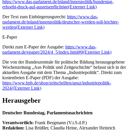
https://www.das-parlament.de/inland/innenpolitik/bundestag-
erhoeht-druck-auf-ausreisepflichtige
(Externer Link)
Der Text zum Einbürgerungsrecht:
https://www.das-
parlament.de/inland/innenpolitik/deutscher-werden-soll-leichter-
werden
(Externer Link)
E-Paper
Direkt zum E-Paper der Ausgabe:
https://www.das-
parlament.de/epaper/2024/4_5/index.html#0
(Externer Link)
Die von der Bundeszentrale für politische Bildung herausgegebene
Wochenzeitung „Aus Politik und Zeitgeschichte“ befasst sich in der
aktuellen Ausgabe mit dem Thema „Industriepolitik“. Direkt zum
kostenfreien E-Paper (PDF) der Ausgabe:
https://www.bpb.de/shop/zeitschriften/apuz/industriepolitik-
2024/
(Externer Link)
Herausgeber
Deutscher Bundestag, Parlamentsnachrichten
Verantwortlich:
Frank Bergmann (V.i.S.d.P.)
Redaktion:
Lisa Brüßler, Claudia Heine, Alexander Heinrich