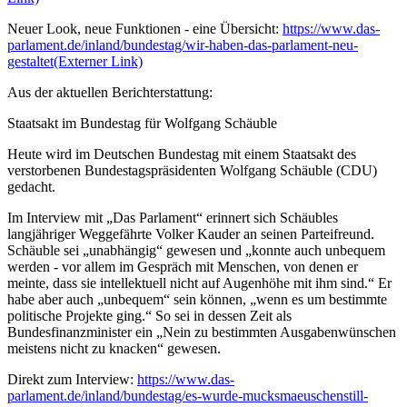
Neuer Look, neue Funktionen - eine Übersicht:
https://www.das-
parlament.de/inland/bundestag/wir-haben-das-parlament-neu-
gestaltet
(Externer Link)
Aus der aktuellen Berichterstattung:
Staatsakt im Bundestag für Wolfgang Schäuble
Heute wird im Deutschen Bundestag mit einem Staatsakt des
verstorbenen Bundestagspräsidenten Wolfgang Schäuble (CDU)
gedacht.
Im Interview mit „Das Parlament“ erinnert sich Schäubles
langjähriger Weggefährte Volker Kauder an seinen Parteifreund.
Schäuble sei „unabhängig“ gewesen und „konnte auch unbequem
werden - vor allem im Gespräch mit Menschen, von denen er
meinte, dass sie intellektuell nicht auf Augenhöhe mit ihm sind.“ Er
habe aber auch „unbequem“ sein können, „wenn es um bestimmte
politische Projekte ging.“ So sei in dessen Zeit als
Bundesfinanzminister ein „Nein zu bestimmten Ausgabenwünschen
meistens nicht zu knacken“ gewesen.
Direkt zum Interview:
https://www.das-
parlament.de/inland/bundestag/es-wurde-mucksmaeuschenstill-