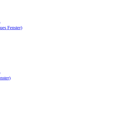
)
ues Fenster)
)
nster)