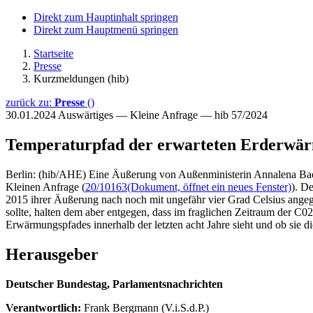
Direkt zum Hauptinhalt springen
Direkt zum Hauptmenü springen
Startseite
Presse
Kurzmeldungen (hib)
zurück zu:
Presse
()
30.01.2024
Auswärtiges — Kleine Anfrage — hib 57/2024
Temperaturpfad der erwarteten Erderwä
Berlin: (hib/AHE) Eine Äußerung von Außenministerin Annalena Baer
Kleinen Anfrage (
20/10163
(Dokument, öffnet ein neues Fenster)
). D
2015 ihrer Äußerung nach noch mit ungefähr vier Grad Celsius ang
sollte, halten dem aber entgegen, dass im fraglichen Zeitraum der C
Erwärmungspfades innerhalb der letzten acht Jahre sieht und ob sie 
Herausgeber
Deutscher Bundestag, Parlamentsnachrichten
Verantwortlich:
Frank Bergmann (V.i.S.d.P.)