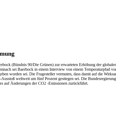
rmung
bock (Bündnis 90/Die Grünen) zur erwarteten Erhöhung der globalen Du
emnach sei Baerbock in einem Interview von einem Temperaturpfad vo
egeben worden sei. Die Fragesteller vermuten, dass damit auf die W
02-Ausstoß weltweit um fünf Prozent gestiegen sei. Die Bundesregierun
dies auf Änderungen der CO2 -Emissionen zurückführt.