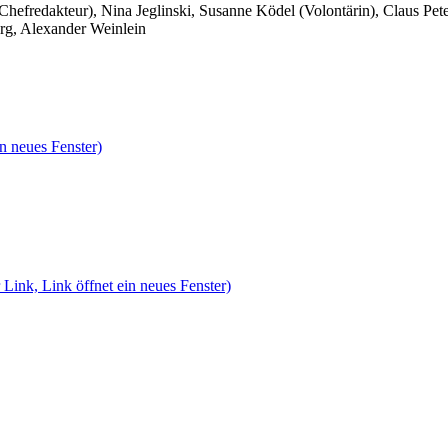
 Chefredakteur), Nina Jeglinski,
Susanne Ködel (Volontärin),
Claus Pet
rg, Alexander Weinlein
n neues Fenster)
 Link, Link öffnet ein neues Fenster)