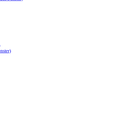
)
nster)