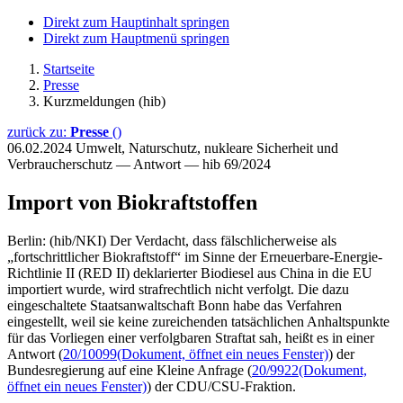
Direkt zum Hauptinhalt springen
Direkt zum Hauptmenü springen
Startseite
Presse
Kurzmeldungen (hib)
zurück zu:
Presse
()
06.02.2024
Umwelt, Naturschutz, nukleare Sicherheit und
Verbraucherschutz — Antwort — hib 69/2024
Import von Biokraftstoffen
Berlin: (hib/NKI) Der Verdacht, dass fälschlicherweise als
„fortschrittlicher Biokraftstoff“ im Sinne der Erneuerbare-Energie-
Richtlinie II (RED II) deklarierter Biodiesel aus China in die EU
importiert wurde, wird strafrechtlich nicht verfolgt. Die dazu
eingeschaltete Staatsanwaltschaft Bonn habe das Verfahren
eingestellt, weil sie keine zureichenden tatsächlichen Anhaltspunkte
für das Vorliegen einer verfolgbaren Straftat sah, heißt es in einer
Antwort (
20/10099
(Dokument, öffnet ein neues Fenster)
) der
Bundesregierung auf eine Kleine Anfrage (
20/9922
(Dokument,
öffnet ein neues Fenster)
) der CDU/CSU-Fraktion.