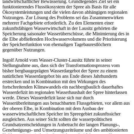
landwirtschaftlicher Bewässerung. Grundlegendes Ziel sei ein
funktionierendes Flussökosystem der Spree als Basis für alle
Ökosystemleistungen und die vielen davon abhängigen regionalen
Nutzungen. Zur Lösung des Problems sei das Zusammenwirken
mehrerer Fachgebiete erforderlich. Zu den Elementen einer
zukunftsfähigen Wasserwirtschaft in der Lausitz gehörten die
Speicherung saisonaler Wasserüberschüsse, die Minimierung des in
die Elbe abfließenden Hochwasservolumens und die Priorisierung
der Speicherfunktion von ehemaligen Tagebaurestlöchern
gegenüber Nutzungen.
Ingolf Arnold vom Wasser-Cluster-Lausitz führte in seiner
Stellungnahme aus, dass sich der Transformationsprozess vom
bisher bergbaugeprägten Wasserdargebot der Spree zu einem
natürlichen Wasserdargebot bis ans Ende dieses Jahrhunderts
erstrecken und in Kombination mit den Wirkungen des
fortschreitenden Klimawandels ein nachbergbaulich dauerhaftes
Wasserdefizit im regionalen Wasserhaushalt der Spree hinterlassen
werde. Dieses Wasserdefizit lasse sich nur durch
Wasserüberleitungen aus benachbarten Flussgebieten, vor allem aus
der oberen Elbe, in Kombination mit dem Ausbau der
wasserwirtschaftlichen Speicher im Spreegebiet zukunftssicher
ausgleichen. Aus seiner Sicht sollten die wasserpolitischen
Grundsatzentscheidungen in Anbetracht der langen Planungs-,
Genehmigungs- und Umsetzungszeiträume und des ambitionierten