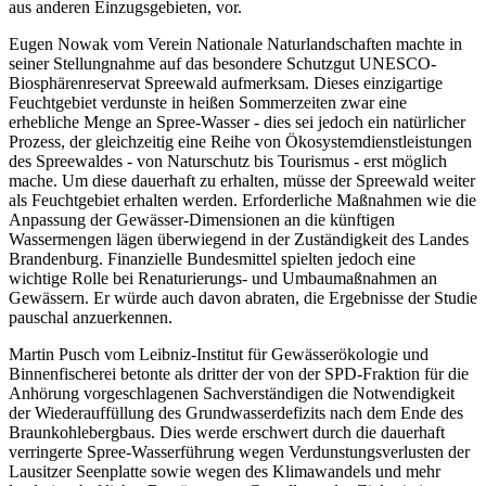
aus anderen Einzugsgebieten, vor.
Eugen Nowak vom Verein Nationale Naturlandschaften machte in
seiner Stellungnahme auf das besondere Schutzgut UNESCO-
Biosphärenreservat Spreewald aufmerksam. Dieses einzigartige
Feuchtgebiet verdunste in heißen Sommerzeiten zwar eine
erhebliche Menge an Spree-Wasser - dies sei jedoch ein natürlicher
Prozess, der gleichzeitig eine Reihe von Ökosystemdienstleistungen
des Spreewaldes - von Naturschutz bis Tourismus - erst möglich
mache. Um diese dauerhaft zu erhalten, müsse der Spreewald weiter
als Feuchtgebiet erhalten werden. Erforderliche Maßnahmen wie die
Anpassung der Gewässer-Dimensionen an die künftigen
Wassermengen lägen überwiegend in der Zuständigkeit des Landes
Brandenburg. Finanzielle Bundesmittel spielten jedoch eine
wichtige Rolle bei Renaturierungs- und Umbaumaßnahmen an
Gewässern. Er würde auch davon abraten, die Ergebnisse der Studie
pauschal anzuerkennen.
Martin Pusch vom Leibniz-Institut für Gewässerökologie und
Binnenfischerei betonte als dritter der von der SPD-Fraktion für die
Anhörung vorgeschlagenen Sachverständigen die Notwendigkeit
der Wiederauffüllung des Grundwasserdefizits nach dem Ende des
Braunkohlebergbaus. Dies werde erschwert durch die dauerhaft
verringerte Spree-Wasserführung wegen Verdunstungsverlusten der
Lausitzer Seenplatte sowie wegen des Klimawandels und mehr