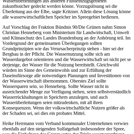
Wasserüberleitungen aus anderen Flusseinzugsgebieten
zukunftssicher gedeckt werden könne. Vorzugslösung sei die
Überleitung aus der Elbe, sagte Kritzner. Allein diese Lösung könne
alle wasserwirtschaftlichen Speicher im Spreegebiet bedienen.
Auf Vorschlag der Fraktion Bündnis 90/Die Grünen nahm Simon
Christian Henneberg vom Ministerium für Landwirtschaft, Umwelt
und Klimaschutz des Landes Brandenburg an der Anhörung teil. Im
Vordergrund der gemeinsamen Überlegungen sollten
Grundprinzipien wie das Verursacherprinzip stehen - hier sei der
Bergbau in der Pflicht. Die Wassernutzung sollte sich am
Wasserdargebot orientieren und die Wasserwirtschaft sei nicht per se
derjenige, der Wasser für die Nutzung bereitstellt. Gleichwohl
würden im Sinne des Gemeinwohls und zur Erfüllung der
Daseinsfürsorge alle notwendigen Planungen und Investitionen von
der Wasserwirtschaft übernommen. Oberstes Ziel sollte
Wassersparen sein, so Henneberg. Sollte Wasser nicht in
ausreichender Menge zur Verfügung stehen, seien selbstverständlich
Wasserrückhaltungen in Speichern anzulegen, und auch
Wasserüberleitungen seien mitzudenken, mit all ihren
Konsequenzen. Wenn der volkswirtschaftliche Nutzen größer als
der Schaden sei, sei dies ein probates Mittel.
Heike Herrmann vom Verband kommunaler Unternehmen verwies
ebenfalls auf den steigenden Sulfatgehalt insbesondere der Spree,