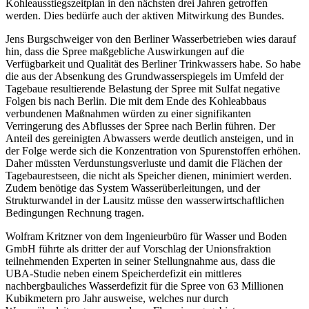
Kohleausstiegszeitplan in den nächsten drei Jahren getroffen
werden. Dies bedürfe auch der aktiven Mitwirkung des Bundes.
Jens Burgschweiger von den Berliner Wasserbetrieben wies darauf
hin, dass die Spree maßgebliche Auswirkungen auf die
Verfügbarkeit und Qualität des Berliner Trinkwassers habe. So habe
die aus der Absenkung des Grundwasserspiegels im Umfeld der
Tagebaue resultierende Belastung der Spree mit Sulfat negative
Folgen bis nach Berlin. Die mit dem Ende des Kohleabbaus
verbundenen Maßnahmen würden zu einer signifikanten
Verringerung des Abflusses der Spree nach Berlin führen. Der
Anteil des gereinigten Abwassers werde deutlich ansteigen, und in
der Folge werde sich die Konzentration von Spurenstoffen erhöhen.
Daher müssten Verdunstungsverluste und damit die Flächen der
Tagebaurestseen, die nicht als Speicher dienen, minimiert werden.
Zudem benötige das System Wasserüberleitungen, und der
Strukturwandel in der Lausitz müsse den wasserwirtschaftlichen
Bedingungen Rechnung tragen.
Wolfram Kritzner von dem Ingenieurbüro für Wasser und Boden
GmbH führte als dritter der auf Vorschlag der Unionsfraktion
teilnehmenden Experten in seiner Stellungnahme aus, dass die
UBA-Studie neben einem Speicherdefizit ein mittleres
nachbergbauliches Wasserdefizit für die Spree von 63 Millionen
Kubikmetern pro Jahr ausweise, welches nur durch