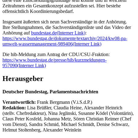
diese eine Entscheidungsgrundlage sein könnte und in welchem
Zeitrahmen ein Gesamtkonzept aufzustellen sei. Hier bestehe
offensichtlich Koordinierungsbedarf.
Insgesamt äußerten sich neun Sachverständige in der Anhörung.
Ihre Stellungnahmen, die Sachverständigenliste und das Video der
Anhörung auf
bundestag.de
(Interner Link)
:
https://www.bundestag.de/dokumente/textarchiv/2024/kw08-pa-
umwelt-wassermanagement-989406
(Interner Link)
Die hib-Meldung zum Antrag der CDU/CSU-Fraktion:
https://www.bundestag.de/presse/hib/kurzmeldungen-
957090
(Interner Link)
Herausgeber
Deutscher Bundestag, Parlamentsnachrichten
Verantwortlich:
Frank Bergmann (V.i.S.d.P.)
Redaktion:
Lisa Brüßler, Claudia Heine, Alexander Heinrich
(stellv. Chefredakteur), Nina Jeglinski,
Susanne Ködel (Volontärin),
Claus Peter Kosfeld, Johanna Metz, Sören Christian Reimer (Chef
vom Dienst), Sandra Schmid, Michael Schmidt, Denise Schwarz,
Helmut Stoltenberg, Alexander Weinlein