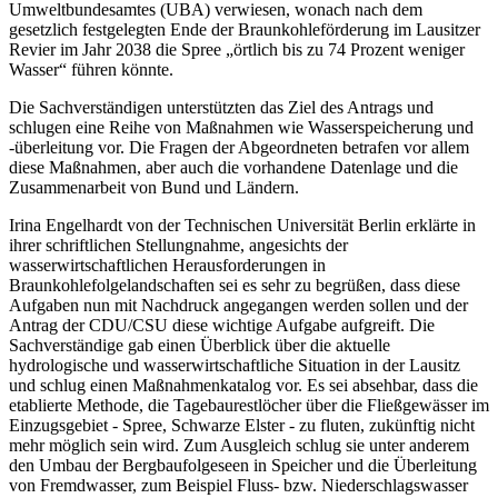
Umweltbundesamtes (UBA) verwiesen, wonach nach dem
gesetzlich festgelegten Ende der Braunkohleförderung im Lausitzer
Revier im Jahr 2038 die Spree „örtlich bis zu 74 Prozent weniger
Wasser“ führen könnte.
Die Sachverständigen unterstützten das Ziel des Antrags und
schlugen eine Reihe von Maßnahmen wie Wasserspeicherung und
-überleitung vor. Die Fragen der Abgeordneten betrafen vor allem
diese Maßnahmen, aber auch die vorhandene Datenlage und die
Zusammenarbeit von Bund und Ländern.
Irina Engelhardt von der Technischen Universität Berlin erklärte in
ihrer schriftlichen Stellungnahme, angesichts der
wasserwirtschaftlichen Herausforderungen in
Braunkohlefolgelandschaften sei es sehr zu begrüßen, dass diese
Aufgaben nun mit Nachdruck angegangen werden sollen und der
Antrag der CDU/CSU diese wichtige Aufgabe aufgreift. Die
Sachverständige gab einen Überblick über die aktuelle
hydrologische und wasserwirtschaftliche Situation in der Lausitz
und schlug einen Maßnahmenkatalog vor. Es sei absehbar, dass die
etablierte Methode, die Tagebaurestlöcher über die Fließgewässer im
Einzugsgebiet - Spree, Schwarze Elster - zu fluten, zukünftig nicht
mehr möglich sein wird. Zum Ausgleich schlug sie unter anderem
den Umbau der Bergbaufolgeseen in Speicher und die Überleitung
von Fremdwasser, zum Beispiel Fluss- bzw. Niederschlagswasser