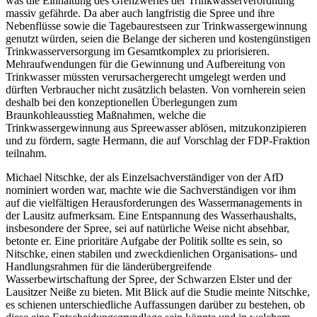
was die Einhaltung des Grenzwertes der Trinkwasserverordnung
massiv gefährde. Da aber auch langfristig die Spree und ihre
Nebenflüsse sowie die Tagebaurestseen zur Trinkwassergewinnung
genutzt würden, seien die Belange der sicheren und kostengünstigen
Trinkwasserversorgung im Gesamtkomplex zu priorisieren.
Mehraufwendungen für die Gewinnung und Aufbereitung von
Trinkwasser müssten verursachergerecht umgelegt werden und
dürften Verbraucher nicht zusätzlich belasten. Von vornherein seien
deshalb bei den konzeptionellen Überlegungen zum
Braunkohleausstieg Maßnahmen, welche die
Trinkwassergewinnung aus Spreewasser ablösen, mitzukonzipieren
und zu fördern, sagte Hermann, die auf Vorschlag der FDP-Fraktion
teilnahm.
Michael Nitschke, der als Einzelsachverständiger von der AfD
nominiert worden war, machte wie die Sachverständigen vor ihm
auf die vielfältigen Herausforderungen des Wassermanagements in
der Lausitz aufmerksam. Eine Entspannung des Wasserhaushalts,
insbesondere der Spree, sei auf natürliche Weise nicht absehbar,
betonte er. Eine prioritäre Aufgabe der Politik sollte es sein, so
Nitschke, einen stabilen und zweckdienlichen Organisations- und
Handlungsrahmen für die länderübergreifende
Wasserbewirtschaftung der Spree, der Schwarzen Elster und der
Lausitzer Neiße zu bieten. Mit Blick auf die Studie meinte Nitschke,
es schienen unterschiedliche Auffassungen darüber zu bestehen, ob