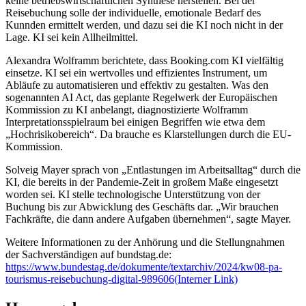
keine betriebswirtschaftlichen
Synthese
herstellen. Bei der
Reisebuchung solle der individuelle, emotionale Bedarf des
Kunnden ermittelt werden, und dazu sei die KI noch nicht in der
Lage. KI sei kein Allheilmittel.
Alexandra Wolframm berichtete, dass Booking.com KI vielfältig
einsetze. KI sei ein wertvolles und effizientes Instrument, um
Abläufe zu automatisieren und effektiv zu gestalten. Was den
sogenannten AI Act, das geplante Regelwerk der Europäischen
Kommission zu KI anbelangt, diagnostizierte Wolframm
Interpretationsspielraum bei einigen Begriffen wie etwa dem
„Hochrisikobereich“. Da brauche es Klarstellungen durch die EU-
Kommission.
Solveig Mayer sprach von „Entlastungen im Arbeitsalltag“ durch die
KI, die bereits in der Pandemie-Zeit in großem Maße eingesetzt
worden sei. KI stelle technologische Unterstützung von der
Buchung bis zur Abwicklung des Geschäfts dar. „Wir brauchen
Fachkräfte, die dann andere Aufgaben übernehmen“, sagte Mayer.
Weitere Informationen zu der Anhörung und die Stellungnahmen
der Sachverständigen auf bundstag.de:
https://www.bundestag.de/dokumente/textarchiv/2024/kw08-pa-
tourismus-reisebuchung-digital-989606
(Interner Link)