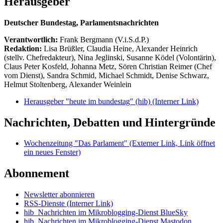
Herausgeber
Deutscher Bundestag, Parlamentsnachrichten
Verantwortlich:
Frank Bergmann (V.i.S.d.P.)
Redaktion:
Lisa Brüßler, Claudia Heine, Alexander Heinrich
(stellv. Chefredakteur), Nina Jeglinski,
Susanne Ködel (Volontärin),
Claus Peter Kosfeld, Johanna Metz, Sören Christian Reimer (Chef
vom Dienst), Sandra Schmid, Michael Schmidt, Denise Schwarz,
Helmut Stoltenberg, Alexander Weinlein
Herausgeber "heute im bundestag" (hib)
(Interner Link)
Nachrichten, Debatten und Hintergründe
Wochenzeitung "Das Parlament"
(Externer Link, Link öffnet
ein neues Fenster)
Abonnement
Newsletter abonnieren
RSS-Dienste
(Interner Link)
hib_Nachrichten im Mikroblogging-Dienst BlueSky
hib_Nachrichten im Mikroblogging-Dienst Mastodon