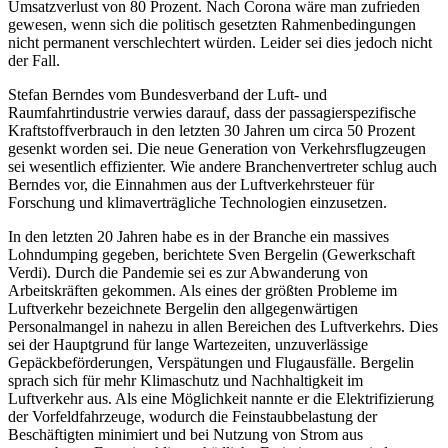
Umsatzverlust von 80 Prozent. Nach Corona wäre man zufrieden
gewesen, wenn sich die politisch gesetzten Rahmenbedingungen
nicht permanent verschlechtert würden. Leider sei dies jedoch nicht
der Fall.
Stefan Berndes vom Bundesverband der Luft- und
Raumfahrtindustrie verwies darauf, dass der passagierspezifische
Kraftstoffverbrauch in den letzten 30 Jahren um circa 50 Prozent
gesenkt worden sei. Die neue Generation von Verkehrsflugzeugen
sei wesentlich effizienter. Wie andere Branchenvertreter schlug auch
Berndes vor, die Einnahmen aus der Luftverkehrsteuer für
Forschung und klimaverträgliche Technologien einzusetzen.
In den letzten 20 Jahren habe es in der Branche ein massives
Lohndumping gegeben, berichtete Sven Bergelin (Gewerkschaft
Verdi). Durch die Pandemie sei es zur Abwanderung von
Arbeitskräften gekommen. Als eines der größten Probleme im
Luftverkehr bezeichnete Bergelin den allgegenwärtigen
Personalmangel in nahezu in allen Bereichen des Luftverkehrs. Dies
sei der Hauptgrund für lange Wartezeiten, unzuverlässige
Gepäckbeförderungen, Verspätungen und Flugausfälle. Bergelin
sprach sich für mehr Klimaschutz und Nachhaltigkeit im
Luftverkehr aus. Als eine Möglichkeit nannte er die Elektrifizierung
der Vorfeldfahrzeuge, wodurch die Feinstaubbelastung der
Beschäftigten minimiert und bei Nutzung von Strom aus