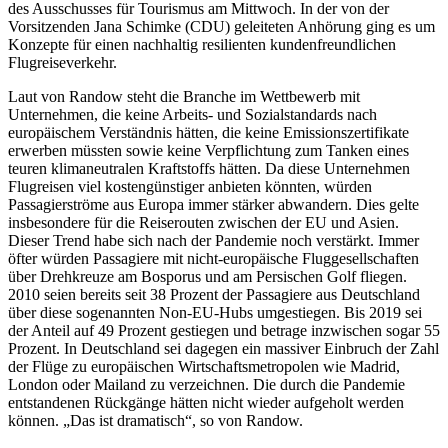
des Ausschusses für Tourismus am Mittwoch. In der von der
Vorsitzenden Jana Schimke (CDU) geleiteten Anhörung ging es um
Konzepte für einen nachhaltig resilienten kundenfreundlichen
Flugreiseverkehr.
Laut von Randow steht die Branche im Wettbewerb mit
Unternehmen, die keine Arbeits- und Sozialstandards nach
europäischem Verständnis hätten, die keine Emissionszertifikate
erwerben müssten sowie keine Verpflichtung zum Tanken eines
teuren klimaneutralen Kraftstoffs hätten. Da diese Unternehmen
Flugreisen viel kostengünstiger anbieten könnten, würden
Passagierströme aus Europa immer stärker abwandern. Dies gelte
insbesondere für die Reiserouten zwischen der EU und Asien.
Dieser Trend habe sich nach der Pandemie noch verstärkt. Immer
öfter würden Passagiere mit nicht-europäische Fluggesellschaften
über Drehkreuze am Bosporus und am Persischen Golf fliegen.
2010 seien bereits seit 38 Prozent der Passagiere aus Deutschland
über diese sogenannten Non-EU-Hubs umgestiegen. Bis 2019 sei
der Anteil auf 49 Prozent gestiegen und betrage inzwischen sogar 55
Prozent. In Deutschland sei dagegen ein massiver Einbruch der Zahl
der Flüge zu europäischen Wirtschaftsmetropolen wie Madrid,
London oder Mailand zu verzeichnen. Die durch die Pandemie
entstandenen Rückgänge hätten nicht wieder aufgeholt werden
können. „Das ist dramatisch“, so von Randow.