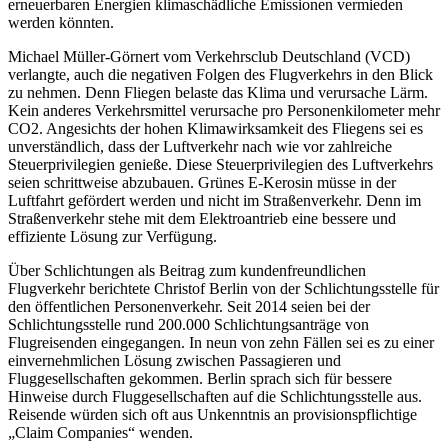
erneuerbaren Energien klimaschädliche Emissionen vermieden
werden könnten.
Michael Müller-Görnert vom Verkehrsclub Deutschland (VCD)
verlangte, auch die negativen Folgen des Flugverkehrs in den Blick
zu nehmen. Denn Fliegen belaste das Klima und verursache Lärm.
Kein anderes Verkehrsmittel verursache pro Personenkilometer mehr
CO2. Angesichts der hohen Klimawirksamkeit des Fliegens sei es
unverständlich, dass der Luftverkehr nach wie vor zahlreiche
Steuerprivilegien genieße. Diese Steuerprivilegien des Luftverkehrs
seien schrittweise abzubauen. Grünes E-Kerosin müsse in der
Luftfahrt gefördert werden und nicht im Straßenverkehr. Denn im
Straßenverkehr stehe mit dem Elektroantrieb eine bessere und
effiziente Lösung zur Verfügung.
Über Schlichtungen als Beitrag zum kundenfreundlichen
Flugverkehr berichtete Christof Berlin von der Schlichtungsstelle für
den öffentlichen Personenverkehr. Seit 2014 seien bei der
Schlichtungsstelle rund 200.000 Schlichtungsanträge von
Flugreisenden eingegangen. In neun von zehn Fällen sei es zu einer
einvernehmlichen Lösung zwischen Passagieren und
Fluggesellschaften gekommen. Berlin sprach sich für bessere
Hinweise durch Fluggesellschaften auf die Schlichtungsstelle aus.
Reisende würden sich oft aus Unkenntnis an provisionspflichtige
„Claim Companies“ wenden.