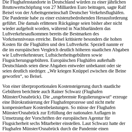
Die Flughafenstandorte in Deutschland würden zu einer jährlichen
Bruttowertschöpfung von 27 Milliarden Euro beitragen, sagte Ralf
Beisel von der Arbeitsgemeinschaft Deutscher Verkehrsflughäfen.
Die Pandemie habe zu einer existenzbedrohenden Herausforderung
geführt. Die damals erlittenen Rückgänge seien bisher aber nicht
wieder aufgeholt worden, während in Nachbarländern das
Luftverkehrsaufkommen bereits die Bestmarken des
Vorkrisenniveaus erreiche. Beisel kritisierte besonders die hohen
Kosten für die Flughäfen und den Luftverkehr. Speziell nannte er
die im europäischen Vergleich deutlich höheren staatlichen Abgaben
wie Luftverkehrsteuer, Luftsicherheitsgebühren sowie
Flugsicherungsgebühren. Europäischen Flughäfen außerhalb
Deutschlands seien diese Abgaben entweder unbekannt oder sie
seien deutlich niedriger. „Wir kriegen Knüppel zwischen die Beine
geworfen“, so Beisel.
Von einer überproportionalen Kostensteigerung durch staatliche
Gebühren berichtete auch Rainer Schwarz (Flughafen
Münster/Osnabrück). Die „ungebremste Regulierungswut“ erzeuge
eine Bürokratisierung der Flughafenprozesse und nicht mehr
kompensierbare Kostenbelastungen. So müsse der Flughafen
Münster/Osnabrück zur Erfüllung der nationalen Auflagen in
Umsetzung der Vorschriften der europäischen Agentur für
Flugsicherheit sechs Mitarbeiter einstellen. Laut Schwarz hatte der
Flughafen Münster/Osnabrück durch die Pandemie einen