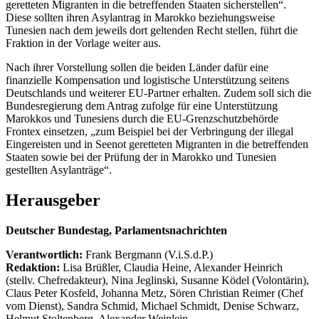
geretteten Migranten in die betreffenden Staaten sicherstellen“.
Diese sollten ihren Asylantrag in Marokko beziehungsweise
Tunesien nach dem jeweils dort geltenden Recht stellen, führt die
Fraktion in der Vorlage weiter aus.
Nach ihrer Vorstellung sollen die beiden Länder dafür eine
finanzielle Kompensation und logistische Unterstützung seitens
Deutschlands und weiterer EU-Partner erhalten. Zudem soll sich die
Bundesregierung dem Antrag zufolge für eine Unterstützung
Marokkos und Tunesiens durch die EU-Grenzschutzbehörde
Frontex einsetzen, „zum Beispiel bei der Verbringung der illegal
Eingereisten und in Seenot geretteten Migranten in die betreffenden
Staaten sowie bei der Prüfung der in Marokko und Tunesien
gestellten Asylanträge“.
Herausgeber
Deutscher Bundestag, Parlamentsnachrichten
Verantwortlich:
Frank Bergmann (V.i.S.d.P.)
Redaktion:
Lisa Brüßler, Claudia Heine, Alexander Heinrich
(stellv. Chefredakteur), Nina Jeglinski,
Susanne Ködel (Volontärin),
Claus Peter Kosfeld, Johanna Metz, Sören Christian Reimer (Chef
vom Dienst), Sandra Schmid, Michael Schmidt, Denise Schwarz,
Helmut Stoltenberg, Alexander Weinlein