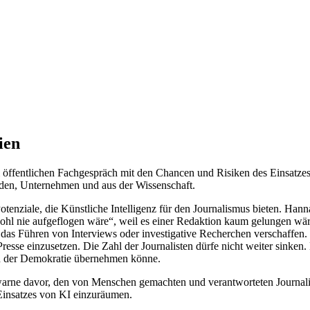
ien
 öffentlichen Fachgespräch mit den Chancen und Risiken des Einsatzes 
den, Unternehmen und aus der Wissenschaft.
Potenziale, die Künstliche Intelligenz für den Journalismus bieten. H
hl nie aufgeflogen wäre“, weil es einer Redaktion kaum gelungen wär
e das Führen von Interviews oder investigative Recherchen verschaffen
se einzusetzen. Die Zahl der Journalisten dürfe nicht weiter sinken. 
 in der Demokratie übernehmen könne.
 warne davor, den von Menschen gemachten und verantworteten Journali
 Einsatzes von KI einzuräumen.