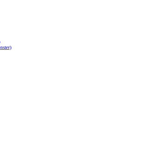
)
nster)