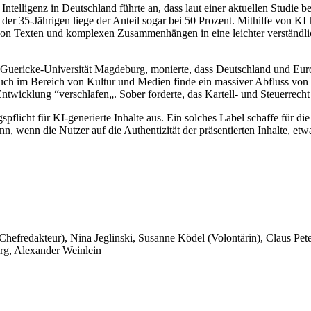
elligenz in Deutschland führte an, dass laut einer aktuellen Studie be
er 35-Jährigen liege der Anteil sogar bei 50 Prozent. Mithilfe von KI
von Texten und komplexen Zusammenhängen in eine leichter verständl
von-Guericke-Universität Magdeburg, monierte, dass Deutschland und E
uch im Bereich von Kultur und Medien finde ein massiver Abfluss von
icklung “verschlafen„. Sober forderte, das Kartell- und Steuerrecht 
licht für KI-generierte Inhalte aus. Ein solches Label schaffe für die
 wenn die Nutzer auf die Authentizität der präsentierten Inhalte, etwa
 Chefredakteur), Nina Jeglinski,
Susanne Ködel (Volontärin),
Claus Pet
rg, Alexander Weinlein