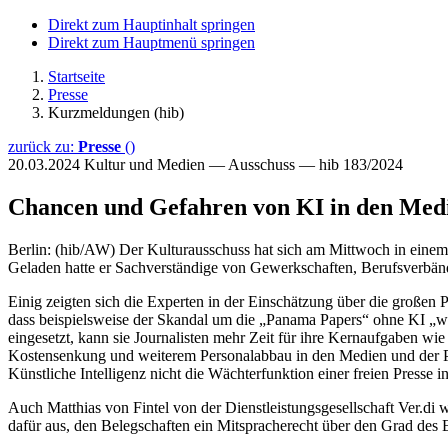
Direkt zum Hauptinhalt springen
Direkt zum Hauptmenü springen
Startseite
Presse
Kurzmeldungen (hib)
zurück zu:
Presse
()
20.03.2024
Kultur und Medien — Ausschuss — hib 183/2024
Chancen und Gefahren von KI in den Med
Berlin: (hib/AW) Der Kulturausschuss hat sich am Mittwoch in einem
Geladen hatte er Sachverständige von Gewerkschaften, Berufsverbän
Einig zeigten sich die Experten in der Einschätzung über die großen 
dass beispielsweise der Skandal um die „Panama Papers“ ohne KI „wo
eingesetzt, kann sie Journalisten mehr Zeit für ihre Kernaufgaben wi
Kostensenkung und weiterem Personalabbau in den Medien und der Pres
Künstliche Intelligenz nicht die Wächterfunktion einer freien Presse
Auch Matthias von Fintel von der Dienstleistungsgesellschaft Ver.di
dafür aus, den Belegschaften ein Mitspracherecht über den Grad des