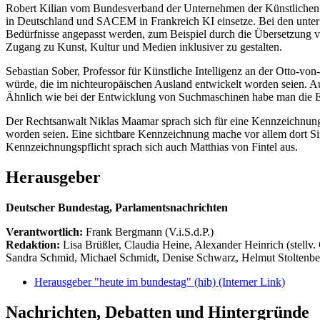
Robert Kilian vom Bundesverband der Unternehmen der Künstlichen Int
in Deutschland und SACEM in Frankreich KI einsetze. Bei den unter d
Bedürfnisse angepasst werden, zum Beispiel durch die Übersetzung 
Zugang zu Kunst, Kultur und Medien inklusiver zu gestalten.
Sebastian Sober, Professor für Künstliche Intelligenz an der Otto-
würde, die im nichteuropäischen Ausland entwickelt worden seien. A
Ähnlich wie bei der Entwicklung von Suchmaschinen habe man die Entw
Der Rechtsanwalt Niklas Maamar sprach sich für eine Kennzeichnungspf
worden seien. Eine sichtbare Kennzeichnung mache vor allem dort Sinn,
Kennzeichnungspflicht sprach sich auch Matthias von Fintel aus.
Herausgeber
Deutscher Bundestag, Parlamentsnachrichten
Verantwortlich:
Frank Bergmann (V.i.S.d.P.)
Redaktion:
Lisa Brüßler, Claudia Heine, Alexander Heinrich (stellv.
Sandra Schmid, Michael Schmidt, Denise Schwarz, Helmut Stoltenbe
Herausgeber "heute im bundestag" (hib)
(Interner Link)
Nachrichten, Debatten und Hintergründe