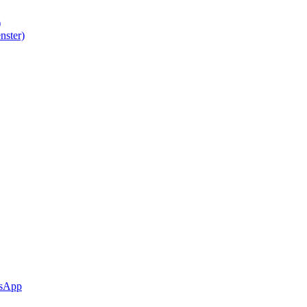
)
nster)
sApp