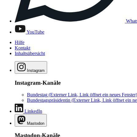
What
YouTube
Hilfe
Kontakt
Inhaltsübersicht
Instagram
Instagram-Kanäle
Bundestag
(Externer Link, Link öffnet ein neues Fenster
Bundestagspräsidentin
(Externer Link, Link öffnet ein ne
LinkedIn
Mastodon
Mastodon-Kanäle