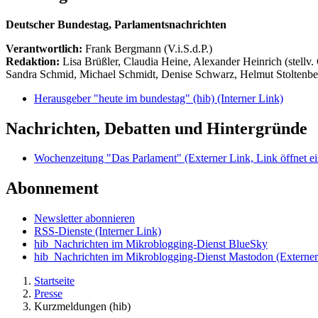
Deutscher Bundestag, Parlamentsnachrichten
Verantwortlich:
Frank Bergmann (V.i.S.d.P.)
Redaktion:
Lisa Brüßler, Claudia Heine, Alexander Heinrich (stellv.
Sandra Schmid, Michael Schmidt, Denise Schwarz, Helmut Stoltenbe
Herausgeber "heute im bundestag" (hib)
(Interner Link)
Nachrichten, Debatten und Hintergründe
Wochenzeitung "Das Parlament"
(Externer Link, Link öffnet ei
Abonnement
Newsletter abonnieren
RSS-Dienste
(Interner Link)
hib_Nachrichten im Mikroblogging-Dienst BlueSky
hib_Nachrichten im Mikroblogging-Dienst Mastodon
(Externer
Startseite
Presse
Kurzmeldungen (hib)