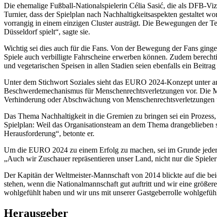
Die ehemalige Fußball-Nationalspielerin Célia Sasić, die als DFB-Vi
Turnier, dass der Spielplan nach Nachhaltigkeitsaspekten gestaltet wo
vorrangig in einem einzigen Cluster austrägt. Die Bewegungen der Te
Düsseldorf spielt“, sagte sie.
Wichtig sei dies auch für die Fans. Von der Bewegung der Fans ginge
Spiele auch verbilligte Fahrscheine erwerben können. Zudem berecht
und vegetarischen Speisen in allen Stadien seien ebenfalls ein Beit
Unter dem Stichwort Soziales sieht das EURO 2024-Konzept unter and
Beschwerdemechanismus für Menschenrechtsverletzungen vor. Die Me
Verhinderung oder Abschwächung von Menschenrechtsverletzungen und 
Das Thema Nachhaltigkeit in die Gremien zu bringen sei ein Prozess
Spielplan: Weil das Organisationsteam an dem Thema drangeblieben se
Herausforderung“, betonte er.
Um die EURO 2024 zu einem Erfolg zu machen, sei im Grunde jeder Ei
„Auch wir Zuschauer repräsentieren unser Land, nicht nur die Spieler“
Der Kapitän der Weltmeister-Mannschaft von 2014 blickte auf die be
stehen, wenn die Nationalmannschaft gut auftritt und wir eine größer
wohlgefühlt haben und wir uns mit unserer Gastgeberrolle wohlgefühlt
Herausgeber