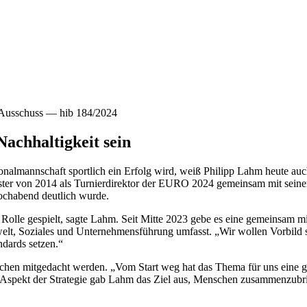
— Ausschuss — hib 184/2024
achhaltigkeit sein
almannschaft sportlich ein Erfolg wird, weiß Philipp Lahm heute auch 
ster von 2014 als Turnierdirektor der EURO 2024 gemeinsam mit seinem 
ochabend deutlich wurde.
 Rolle gespielt, sagte Lahm. Seit Mitte 2023 gebe es eine gemeinsa
t, Soziales und Unternehmensführung umfasst. „Wir wollen Vorbild sei
dards setzen.“
ichen mitgedacht werden. „Vom Start weg hat das Thema für uns eine gan
len Aspekt der Strategie gab Lahm das Ziel aus, Menschen zusammenzu