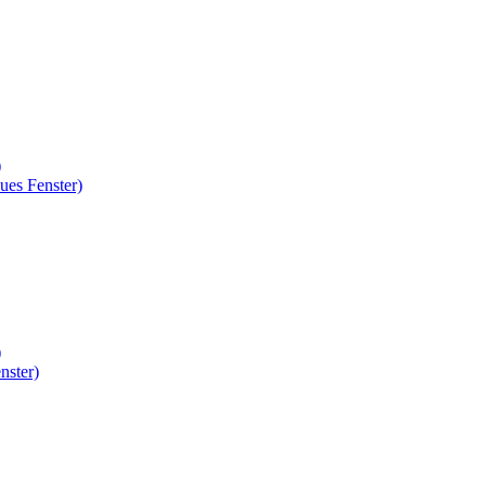
)
ues Fenster)
)
nster)