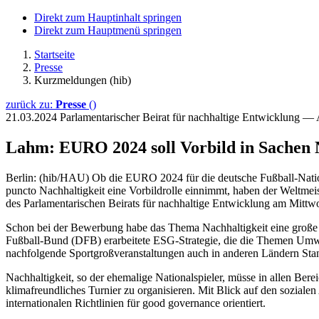
Direkt zum Hauptinhalt springen
Direkt zum Hauptmenü springen
Startseite
Presse
Kurzmeldungen (hib)
zurück zu:
Presse
()
21.03.2024
Parlamentarischer Beirat für nachhaltige Entwicklung 
Lahm: EURO 2024 soll Vorbild in Sachen N
Berlin: (hib/HAU) Ob die EURO 2024 für die deutsche Fußball-Nation
puncto Nachhaltigkeit eine Vorbildrolle einnimmt, haben der Weltmei
des Parlamentarischen Beirats für nachhaltige Entwicklung am Mittw
Schon bei der Bewerbung habe das Thema Nachhaltigkeit eine große
Fußball-Bund (DFB) erarbeitete ESG-Strategie, die die Themen Umwel
nachfolgende Sportgroßveranstaltungen auch in anderen Ländern Stan
Nachhaltigkeit, so der ehemalige Nationalspieler, müsse in allen Bere
klimafreundliches Turnier zu organisieren. Mit Blick auf den sozia
internationalen Richtlinien für good governance orientiert.