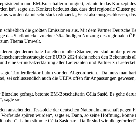
zepräsidentin und EM-Botschafterin fungiert, erläuterte das Konzept d
rden ist“, sagte sie. Konkret bedeutet das, dass drei regionale Cluster
ams würden damit sehr stark reduziert. „Es ist also ausgeschlossen, 
n schließlich die größten Emissionen aus. Mit dem Partner Deutsche Ba
ige das Stadionticket zu einer 36-stündigen Nutzung des regionalen 
rag zum Thema Umwelt.
erem genderneutrale Toiletten in allen Stadien, ein stadionübergreif
nschenrechtsstrategie der EURO 2024 sieht neben den Bekenntnis al
eine Grundsatzerklärung aller Lieferanten und Partner zu Lieferkett
, sagte Turnierdirektor Lahm vor den Abgeordneten. „Da muss man hart
i, sei schlussendlich auch die UEFA offen für Anpassungen gewesen, sa
nzelne gefragt, betonte EM-Botschafterin Célia Sasić. Es gehe darum,
, sagte sie.
iden anstehenden Testspiele der deutschen Nationalmannschaft gegen F
e Vorfreude spüren würden“, sagte er. Dann, so seine Hoffnung, könne 
 haben“. Lahm stimmte Célia Sasić zu: „Dafür sind wir alle gefordert“,