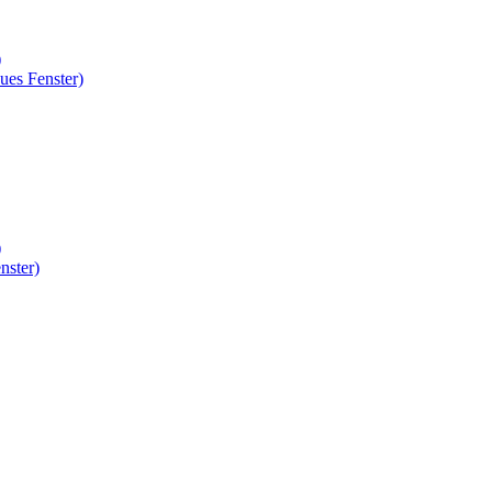
)
ues Fenster)
)
nster)