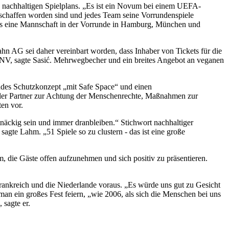
es nachhaltigen Spielplans. „Es ist ein Novum bei einem UEFA-
 geschaffen worden sind und jedes Team seine Vorrundenspiele
dass eine Mannschaft in der Vorrunde in Hamburg, München und
hn AG sei daher vereinbart worden, dass Inhaber von Tickets für die
ÖPNV, sagte Sasić. Mehrwegbecher und ein breites Angebot an veganen
endes Schutzkonzept „mit Safe Space“ und einen
ler Partner zur Achtung der Menschenrechte, Maßnahmen zur
en vor.
näckig sein und immer dranbleiben.“ Stichwort nachhaltiger
gte Lahm. „51 Spiele so zu clustern - das ist eine große
 die Gäste offen aufzunehmen und sich positiv zu präsentieren.
rankreich und die Niederlande voraus. „Es würde uns gut zu Gesicht
man ein großes Fest feiern, „wie 2006, als sich die Menschen bei uns
 sagte er.