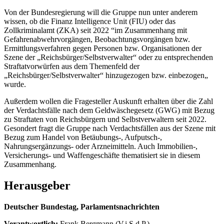
Von der Bundesregierung will die Gruppe nun unter anderem
wissen, ob die Finanz Intelligence Unit (FIU) oder das
Zollkriminalamt (ZKA) seit 2022 “im Zusammenhang mit
Gefahrenabwehrvorgängen, Beobachtungsvorgängen bzw.
Ermittlungsverfahren gegen Personen bzw. Organisationen der
Szene der „Reichsbürger/Selbstverwalter“ oder zu entsprechenden
Straftatvorwürfen aus dem Themenfeld der
„Reichsbürger/Selbstverwalter“ hinzugezogen bzw. einbezogen„
wurde.
Außerdem wollen die Fragesteller Auskunft erhalten über die Zahl
der Verdachtsfälle nach dem Geldwäschegesetz (GWG) mit Bezug
zu Straftaten von Reichsbürgern und Selbstverwaltern seit 2022.
Gesondert fragt die Gruppe nach Verdachtsfällen aus der Szene mit
Bezug zum Handel von Betäubungs-, Aufputsch-,
Nahrungsergänzungs- oder Arzneimitteln. Auch Immobilien-,
Versicherungs- und Waffengeschäfte thematisiert sie in diesem
Zusammenhang.
Herausgeber
Deutscher Bundestag, Parlamentsnachrichten
Verantwortlich:
Frank Bergmann (V.i.S.d.P.)