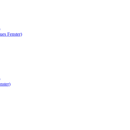
)
ues Fenster)
)
nster)