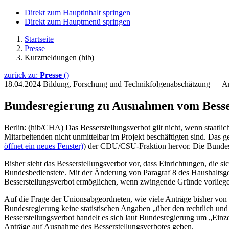
Direkt zum Hauptinhalt springen
Direkt zum Hauptmenü springen
Startseite
Presse
Kurzmeldungen (hib)
zurück zu:
Presse
()
18.04.2024
Bildung, Forschung und Technikfolgenabschätzung — A
Bundesregierung zu Ausnahmen vom Besse
Berlin: (hib/CHA) Das Besserstellungsverbot gilt nicht, wenn staatli
Mitarbeitenden nicht unmittelbar im Projekt beschäftigten sind. Das g
öffnet ein neues Fenster)
) der CDU/CSU-Fraktion hervor. Die Bundesreg
Bisher sieht das Besserstellungsverbot vor, dass Einrichtungen, die 
Bundesbedienstete. Mit der Änderung von Paragraf 8 des Haushalts
Besserstellungsverbot ermöglichen, wenn zwingende Gründe vorlieg
Auf die Frage der Unionsabgeordneten, wie viele Anträge bisher von
Bundesregierung keine statistischen Angaben „über den rechtlich un
Besserstellungsverbot handelt es sich laut Bundesregierung um „Ein
Anträge auf Ausnahme des Besserstellungsverbotes geben.