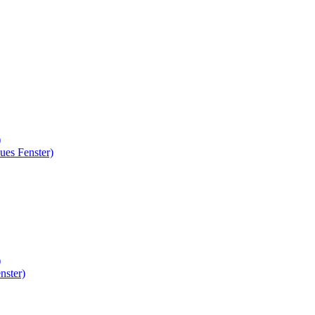
)
ues Fenster)
)
nster)