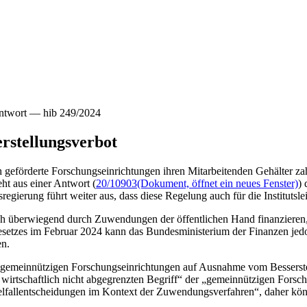
ntwort — hib 249/2024
rstellungsverbot
ch geförderte Forschungseinrichtungen ihren Mitarbeitenden Gehälter zah
eht aus einer Antwort (
20/10903
(Dokument, öffnet ein neues Fenster)
) 
ierung führt weiter aus, dass diese Regelung auch für die Institutslei
sich überwiegend durch Zuwendungen der öffentlichen Hand finanzieren, 
gesetzes im Februar 2024 kann das Bundesministerium der Finanzen j
en.
 gemeinnützigen Forschungseinrichtungen auf Ausnahme vom Besserstell
d wirtschaftlich nicht abgegrenzten Begriff“ der „gemeinnützigen For
zelfallentscheidungen im Kontext der Zuwendungsverfahren“, daher kö