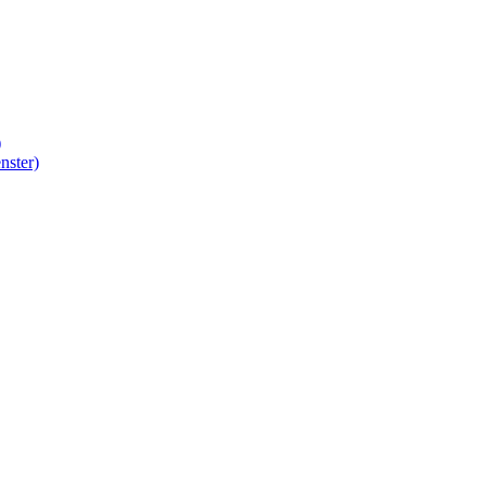
)
nster)