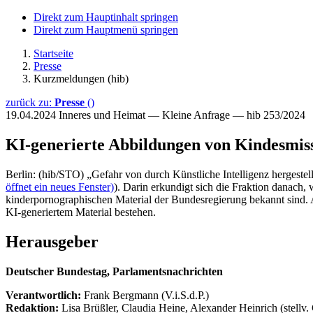
Direkt zum Hauptinhalt springen
Direkt zum Hauptmenü springen
Startseite
Presse
Kurzmeldungen (hib)
zurück zu:
Presse
()
19.04.2024
Inneres und Heimat — Kleine Anfrage — hib 253/2024
KI-generierte Abbildungen von Kindesmiss
Berlin: (hib/STO) „Gefahr von durch Künstliche Intelligenz hergeste
öffnet ein neues Fenster)
). Darin erkundigt sich die Fraktion danach
kinderpornographischen Material der Bundesregierung bekannt sind. 
KI-generiertem Material bestehen.
Herausgeber
Deutscher Bundestag, Parlamentsnachrichten
Verantwortlich:
Frank Bergmann (V.i.S.d.P.)
Redaktion:
Lisa Brüßler, Claudia Heine, Alexander Heinrich (stellv.