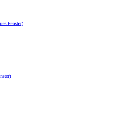
)
ues Fenster)
)
nster)