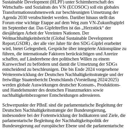
Sustainable Development (HLPF) unter Schirmherrschaft des
Wirtschafts- und Sozialrats des VN (ECOSOC) soll ein globales
Transformationsrahmenwerk zur beschleunigten Umsetzung der
Agenda 2030 verabschiedet werden. Darüber hinaus stellt das
Forum eine wichtige Etappe auf dem Weg zum VN-Zukunftsgipfel
im September dar. Das Gipfeltreffen ist das „Herzstück“ der
diesjährigen Arbeit der Vereinten Nationen. Der
Weltnachhaltigkeitsbericht (Global Sustainable Development
Report,GSDR) , der alle vier Jahre für den SDG-Gipfel erarbeitet
wird, bietet Gelegenheit, Gespräche über integrierte Aktionspläne zu
führen, die internationale Faktoren berücksichtigen und Anreize
schaffen, auf Länderebene den politischen Willen zu einem
Kurswechsel zu befördern und damit die Umsetzung der SDGs
entscheidend zu beschleunigen. Die bis Ende 2024 vorgesehene
Weiterentwicklung der Deutschen Nachhaltigkeitsstrategie und der
freiwillige Staatenbericht Deutschlands (Vorstellung 2024/2025)
werden globale Auswirkungen deutscher Konsum-, Produktions-
und Handelsmuster des deutschen Finanzmarktes sowie
nachhaltigkeitsbezogener Entscheidungen adressieren.
Schwerpunkte der PBnE sind die parlamentarische Begleitung der
Deutschen Nachhaltigkeitsstrategie der Bundesregierung,
insbesondere bei der Fortentwicklung der Indikatoren und Ziele, die
parlamentarische Begleitung der Nachhaltigkeitspolitik der
Bundesregierung auf europäischer Ebene und die parlamentarische