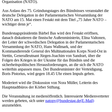
Organisation (NATO).
Aus Anlass des 75. Gründungstages des Bündnisses veranstaltet die
deutsche Delegation in der Parlamentarischen Versammlung der
NATO am 15. Mai einen Festakt mit dem Titel „75 Jahre NATO –
wichtiger denn je“.
Bundestagspräsidentin Bärbel Bas wird den Festakt eröffnen,
danach diskutieren die finnische Außenministerin, Elina Valtonen,
der Leiter der schwedischen Delegation in der Parlamentarischen
Versammlung der NATO, Hans Wallmark, und der
Kommandierende General des Multinationalen Korps Nord-Ost in
Stettin, Generalleutnant Jürgen-Joachim von Sandrart, über die
Folgen des Krieges in der Ukraine für das Bündnis und die
sicherheitspolitischen Herausforderungen, an die sich die NATO
weiterhin anpassen muss. Der Bundesminister der Verteidigung,
Boris Pistorius, wird gegen 18.45 Uhr einen Impuls geben.
Moderiert wird die Diskussion von Nora Müller, Leiterin des
Hauptstadtbüros der Körber Stiftung.
Die Veranstaltung ist medienöffentlich. Interessierte Medienvertreter
werden gebeten, sich unter
natopv@bundestag.de
(E-Mail)
anzumelden.