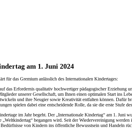
ndertag am 1. Juni 2024
rt für das Gremium anlässlich des Internationalen Kindertages:
g, auf das Erfordernis qualitativ hochwertiger pädagogischer Erziehun
tglieder unserer Gesellschaft, um Ihnen einen optimalen Start ins Leb
entwickeln und ihre Neugier sowie Kreativität entfalten können. Dafür b
tungen spielen dabei eine entscheidende Rolle, da sie die erste Stufe d
indertage im Jahr begeht. Der „Internationale Kindertag“ am 1. Juni w
e „Weltkindertag“ begangen wird. Seit der Wiedervereinigung werden i
 Bedürfnisse von Kindern ins öffentliche Bewusstsein und Handeln rüc