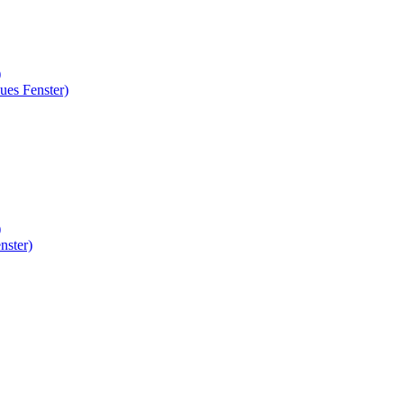
)
ues Fenster)
)
nster)