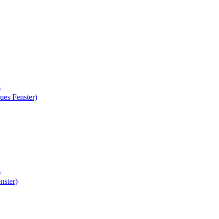
)
ues Fenster)
)
nster)