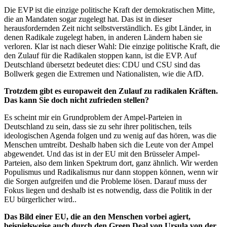
Die EVP ist die einzige politische Kraft der demokratischen Mitte,
die an Mandaten sogar zugelegt hat. Das ist in dieser
herausfordernden Zeit nicht selbstverständlich. Es gibt Länder, in
denen Radikale zugelegt haben, in anderen Ländern haben sie
verloren. Klar ist nach dieser Wahl: Die einzige politische Kraft, die
den Zulauf für die Radikalen stoppen kann, ist die EVP. Auf
Deutschland übersetzt bedeutet dies: CDU und CSU sind das
Bollwerk gegen die Extremen und Nationalisten, wie die AfD.
Trotzdem gibt es europaweit den Zulauf zu radikalen Kräften.
Das kann Sie doch nicht zufrieden stellen?
Es scheint mir ein Grundproblem der Ampel-Parteien in
Deutschland zu sein, dass sie zu sehr ihrer politischen, teils
ideologischen Agenda folgen und zu wenig auf das hören, was die
Menschen umtreibt. Deshalb haben sich die Leute von der Ampel
abgewendet. Und das ist in der EU mit den Brüsseler Ampel-
Parteien, also dem linken Spektrum dort, ganz ähnlich. Wir werden
Populismus und Radikalismus nur dann stoppen können, wenn wir
die Sorgen aufgreifen und die Probleme lösen. Darauf muss der
Fokus liegen und deshalb ist es notwendig, dass die Politik in der
EU bürgerlicher wird..
Das Bild einer EU, die an den Menschen vorbei agiert,
beispielsweise auch durch den Green Deal von Ursula von der