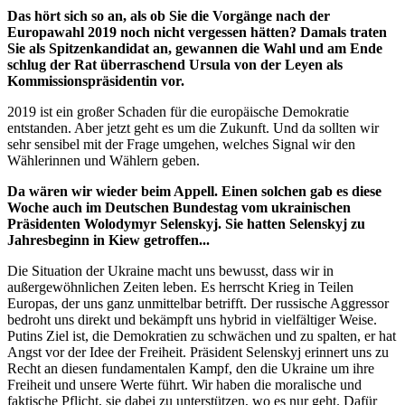
Das hört sich so an, als ob Sie die Vorgänge nach der
Europawahl 2019 noch nicht vergessen hätten? Damals traten
Sie als Spitzenkandidat an, gewannen die Wahl und am Ende
schlug der Rat überraschend Ursula von der Leyen als
Kommissionspräsidentin vor.
2019 ist ein großer Schaden für die europäische Demokratie
entstanden. Aber jetzt geht es um die Zukunft. Und da sollten wir
sehr sensibel mit der Frage umgehen, welches Signal wir den
Wählerinnen und Wählern geben.
Da wären wir wieder beim Appell. Einen solchen gab es diese
Woche auch im Deutschen Bundestag vom ukrainischen
Präsidenten Wolodymyr Selenskyj. Sie hatten Selenskyj zu
Jahresbeginn in Kiew getroffen...
Die Situation der Ukraine macht uns bewusst, dass wir in
außergewöhnlichen Zeiten leben. Es herrscht Krieg in Teilen
Europas, der uns ganz unmittelbar betrifft. Der russische Aggressor
bedroht uns direkt und bekämpft uns hybrid in vielfältiger Weise.
Putins Ziel ist, die Demokratien zu schwächen und zu spalten, er hat
Angst vor der Idee der Freiheit. Präsident Selenskyj erinnert uns zu
Recht an diesen fundamentalen Kampf, den die Ukraine um ihre
Freiheit und unsere Werte führt. Wir haben die moralische und
faktische Pflicht, sie dabei zu unterstützen, wo es nur geht. Dafür