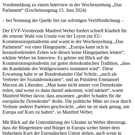
Vorabmeldung zu einem Interview in der Wochenzeitung „Das
Parlament“ (Erscheinungstag 15. Juni 2024)
– bei Nennung der Quelle frei zur sofortigen Veröffentlichung –
Der EVP-Vorsitzende Manfred Weber fordert schnell Klarheit für
die erneute Wahl von Ursula von der Leyen zur EU-
Kommissionspräsidentin und warnt in der Wochenzeitung „Das
Parlament“ vor einer Hängepartie. „Europa kann sich in
herausfordernden Zeiten wie diesen keine Hängepartien leisten“,
erklärte Weber im Interview. Es gehöre mit Blick auf die
Kommissionspräsidentin zur guten demokratischen Tradition, „dass
die Kandidatin des Wahlgewinners nominiert wird“. Diese
Erwartung habe er an Bundeskanzler Olaf Scholz, „auch als
Vertreter der Sozialdemokraten“, und an Präsident Emmanuel
Macron als Liberalen. „Man kann nicht immer von Demokratie
reden, und wenn es dann darauf ankommt, wird taktiert“, warnt
Manfred Weber davor, dass ansonsten „großer Schaden für die
europäische Demokratie“ drohe. Die politische Mitte sei zwar durch
Verluste anderer Parteien geschwächt, „aber sie ist stark genug, um
Europa auf Kurs zu halten“, so Manfred Weber.
Mit Blick auf die Unterstützung der Ukraine ist Weber überzeugt,
dass die Bürgerinnen und Bürger in Europa weiter hinter dem
bisherigen Kurs der Europäischen Union stehen, auch wenn in