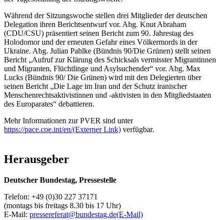
Während der Sitzungswoche stellen drei Mitglieder der deutschen
Delegation ihren Berichtsentwurf vor. Abg. Knut Abraham
(CDU/CSU) präsentiert seinen Bericht zum 90. Jahrestag des
Holodomor und der erneuten Gefahr eines Völkermords in der
Ukraine. Abg. Julian Pahlke (Bündnis 90/Die Grünen) stellt seinen
Bericht „Aufruf zur Klärung des Schicksals vermisster Migrantinnen
und Migranten, Flüchtlinge und Asylsuchender“ vor. Abg. Max
Lucks (Bündnis 90/ Die Grünen) wird mit den Delegierten über
seinen Bericht „Die Lage im Iran und der Schutz iranischer
Menschenrechtsaktivistinnen und -aktivisten in den Mitgliedstaaten
des Europarates“ debattieren.
Mehr Informationen zur PVER sind unter
https://pace.coe.int/en/
(Externer Link)
verfügbar.
Herausgeber
Deutscher Bundestag, Pressestelle
Telefon: +49 (0)30 227 37171
(montags bis freitags 8.30 bis 17 Uhr)
E-Mail:
pressereferat@bundestag.de
(E-Mail)