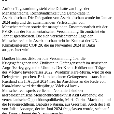
Auf der Tagesordnung steht eine Debatte zur Lage der
Menschenrechte, Rechtstaatlichkeit und Demokratie in
Aserbaidschan. Die Delegation von Aserbaidschan wurde im Januar
2024 aufgrund der zunehmenden Verletzungen von
Menschenrechten sowie der mangelnden Zusammenarbeit mit der
PVER aus der Parlamentarischen Versammlung für zunächst ein
Jahr ausgeschlossen. Die sich verschlechternde Lage der
Menschenrechte in Aserbaidschan steht im Kontext der UN-
Klimakonferenz COP 29, die im November 2024 in Baku
ausgerichtet wird.
Darüber hinaus diskutiert die Versammlung über die
Kriegsgefangenen und Zivilisten in Gefangenschaft im russischen
Angriffskrieg gegen die Ukraine. Der Kreml-Kritiker und Träger
des Václav-Havel-Preises 2022, Wladimir Kara-Mursa, wird zu den
Delegierten sprechen. Er kam bei einem Gefangenenaustausch mit
Russland am 1. August 2024 frei. Im Anschluss an die Rede von
Kara-Mursa wird der diesjährige Václav-Havel-
Menschenrechtspreis verliehen. Nominiert sind der
aserbaidschanische Menschenrechtsaktivist Akif Gurbanov, die
venezolanische Oppositionspolitikerin, María Corina Machado, und
die Frauenrechtlerin, Babutsa Pataraia, aus Georgien. Auch der Fall
von Julian Assange, der im Juni 2024 freigelassen wurde, steht auf
der Tagesordnung der Sitzungswoche.